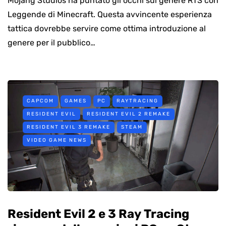
Mojang Studios ha puntato gli occhi sul genere RTS con
Leggende di Minecraft. Questa avvincente esperienza
tattica dovrebbe servire come ottima introduzione al
genere per il pubblico…
CAPCOM
GAMES
PC
RAYTRACING
RESIDENT EVIL
RESIDENT EVIL 2 REMAKE
RESIDENT EVIL 3 REMAKE
STEAM
VIDEO GAME NEWS
Resident Evil 2 e 3 Ray Tracing