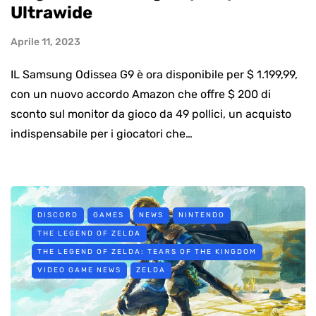
Ultrawide
Aprile 11, 2023
IL Samsung Odissea G9 è ora disponibile per $ 1.199,99,
con un nuovo accordo Amazon che offre $ 200 di
sconto sul monitor da gioco da 49 pollici, un acquisto
indispensabile per i giocatori che…
DISCORD
GAMES
NEWS
NINTENDO
THE LEGEND OF ZELDA
THE LEGEND OF ZELDA: TEARS OF THE KINGDOM
VIDEO GAME NEWS
ZELDA