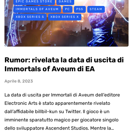
EPIC GAMES STORE
GAMES
IMMORTALS OF AVEUM
PC
PS5
STEAM
XBOX SERIES S
XBOX SERIES X
Rumor: rivelata la data di uscita di
Immortals of Aveum di EA
Aprile 8, 2023
La data di uscita per Immortali di Aveum dell’editore
Electronic Arts è stato apparentemente rivelato
dall’affidabile billbil-kun su Twitter. Il gioco è un
imminente sparatutto magico per giocatore singolo
dello sviluppatore Ascendent Studios. Mentre la…