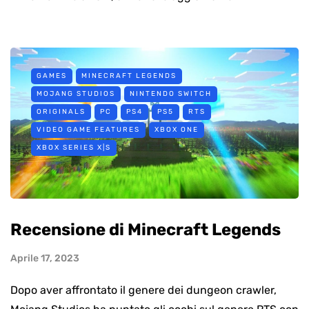
GAMES
MINECRAFT LEGENDS
MOJANG STUDIOS
NINTENDO SWITCH
ORIGINALS
PC
PS4
PS5
RTS
VIDEO GAME FEATURES
XBOX ONE
XBOX SERIES X|S
Recensione di Minecraft Legends
Aprile 17, 2023
Dopo aver affrontato il genere dei dungeon crawler,