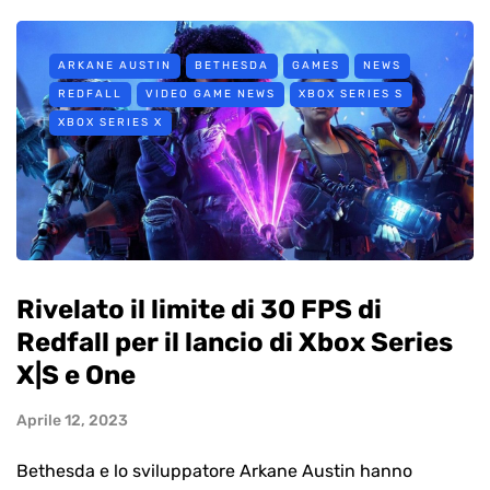
ARKANE AUSTIN
BETHESDA
GAMES
NEWS
REDFALL
VIDEO GAME NEWS
XBOX SERIES S
XBOX SERIES X
Rivelato il limite di 30 FPS di
Redfall per il lancio di Xbox Series
X|S e One
Aprile 12, 2023
Bethesda e lo sviluppatore Arkane Austin hanno