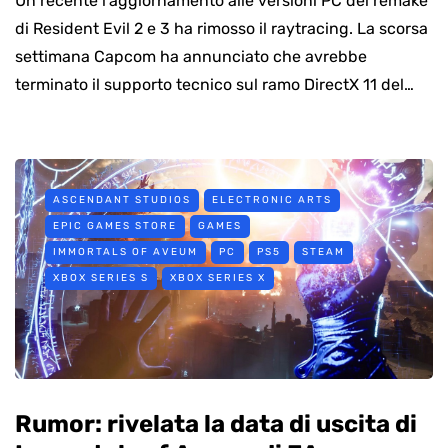
Un recente l’aggiornamento alle versioni PC dei remake
di Resident Evil 2 e 3 ha rimosso il raytracing. La scorsa
settimana Capcom ha annunciato che avrebbe
terminato il supporto tecnico sul ramo DirectX 11 del…
ASCENDANT STUDIOS
ELECTRONIC ARTS
EPIC GAMES STORE
GAMES
IMMORTALS OF AVEUM
PC
PS5
STEAM
XBOX SERIES S
XBOX SERIES X
Rumor: rivelata la data di uscita di