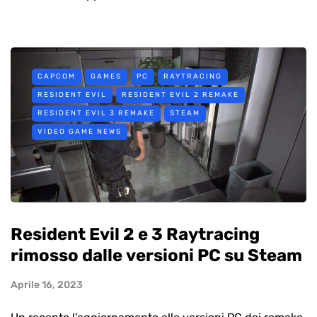
CAPCOM
GAMES
PC
RAYTRACING
RESIDENT EVIL
RESIDENT EVIL 2 REMAKE
RESIDENT EVIL 3 REMAKE
STEAM
VIDEO GAME NEWS
Resident Evil 2 e 3 Raytracing
rimosso dalle versioni PC su Steam
Aprile 16, 2023