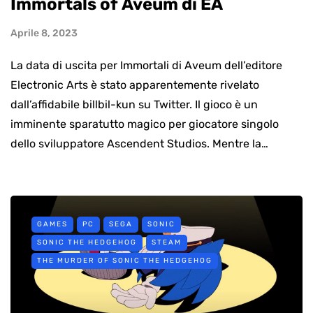
Immortals of Aveum di EA
Aprile 8, 2023
La data di uscita per Immortali di Aveum dell’editore
Electronic Arts è stato apparentemente rivelato
dall’affidabile billbil-kun su Twitter. Il gioco è un
imminente sparatutto magico per giocatore singolo
dello sviluppatore Ascendent Studios. Mentre la…
GAMES
PC
SEGA
SONIC
SONIC THE HEDGEHOG
STEAM
THE MURDER OF SONIC THE HEDGEHOG