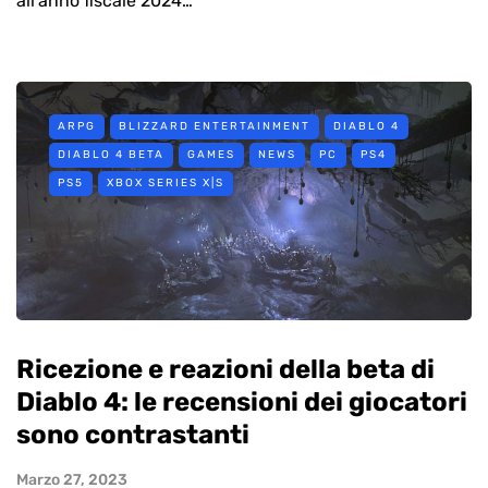
all’anno fiscale 2024…
ARPG
BLIZZARD ENTERTAINMENT
DIABLO 4
DIABLO 4 BETA
GAMES
NEWS
PC
PS4
PS5
XBOX SERIES X|S
Ricezione e reazioni della beta di
Diablo 4: le recensioni dei giocatori
sono contrastanti
Marzo 27, 2023