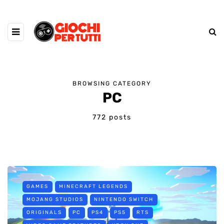
BROWSING CATEGORY
PC
772 posts
GAMES
MINECRAFT LEGENDS
MOJANG STUDIOS
NINTENDO SWITCH
ORIGINALS
PC
PS4
PS5
RTS