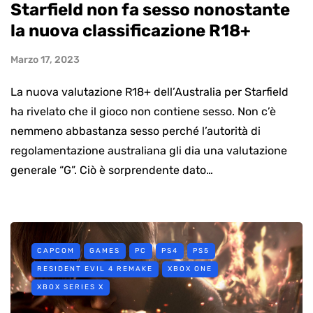
Starfield non fa sesso nonostante
la nuova classificazione R18+
Marzo 17, 2023
La nuova valutazione R18+ dell’Australia per Starfield
ha rivelato che il gioco non contiene sesso. Non c’è
nemmeno abbastanza sesso perché l’autorità di
regolamentazione australiana gli dia una valutazione
generale “G”. Ciò è sorprendente dato…
CAPCOM
GAMES
PC
PS4
PS5
RESIDENT EVIL 4 REMAKE
XBOX ONE
XBOX SERIES X