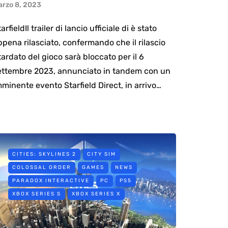
arzo 8, 2023
arfieldIl trailer di lancio ufficiale di è stato
ppena rilasciato, confermando che il rilascio
itardato del gioco sarà bloccato per il 6
ettembre 2023, annunciato in tandem con un
mminente evento Starfield Direct, in arrivo…
CITIES: SKYLINES 2
CITY SIM
COLOSSAL ORDER
GAMES
NEWS
PARADOX INTERACTIVE
PC
PS5
XBOX SERIES S
XBOX SERIES X