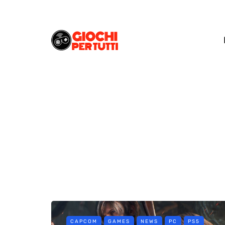
CAPCOM
GAMES
NEWS
PC
PS5