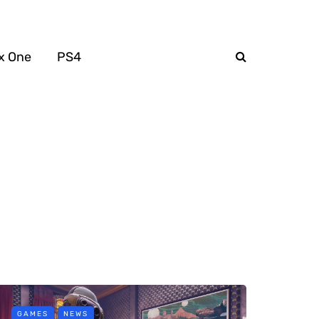
x One
PS4
GAMES
NEWS