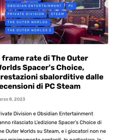
OBSIDIAN ENTERTAINMENT
PC
PRIVATE DIVISION
STEAM
THE OUTER WORLDS
THE OUTER WORLDS 2
l frame rate di The Outer
orlds Spacer's Choice,
restazioni sbalorditive dalle
ecensioni di PC Steam
arzo 8, 2023
rivate Division e Obsidian Entertainment
anno rilasciato L’edizione Spacer’s Choice di
he Outer Worlds su Steam, e i giocatori non ne
ono minimamente contenti. In particolare, le