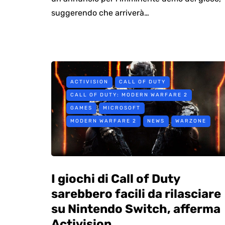
suggerendo che arriverà…
ACTIVISION
CALL OF DUTY
CALL OF DUTY: MODERN WARFARE 2
GAMES
MICROSOFT
MODERN WARFARE 2
NEWS
WARZONE
I giochi di Call of Duty
sarebbero facili da rilasciare
su Nintendo Switch, afferma
Activision