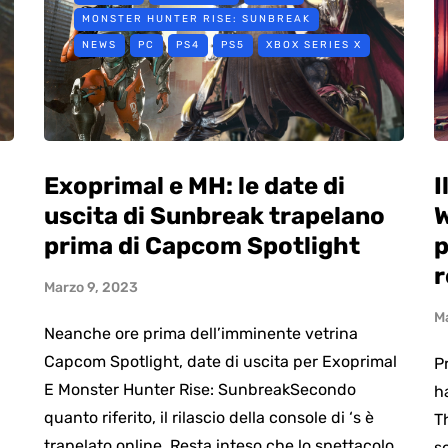
MONSTER HUNTER RISE: SUNBREAK
NEWS
PC
PS4
PS5
XBOX SERIES X
Exoprimal e MH: le date di
I
uscita di Sunbreak trapelano
W
prima di Capcom Spotlight
p
r
Marzo 9, 2023
M
Neanche ore prima dell’imminente vetrina
Capcom Spotlight, date di uscita per Exoprimal
P
E Monster Hunter Rise: SunbreakSecondo
h
quanto riferito, il rilascio della console di ‘s è
T
trapelato online. Resta inteso che lo spettacolo
s