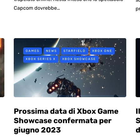
Capcom dovrebbe…
p
GAMES
NEWS
STARFIELD
XBOX ONE
XBOX SERIES X
XBOX SHOWCASE
Prossima data di Xbox Game
I
Showcase confermata per
S
giugno 2023
d