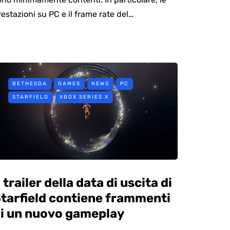
restazioni su PC e il frame rate del…
BETHESDA
GAMES
NEWS
PC
STARFIELD
XBOX SERIES X
l trailer della data di uscita di
tarfield contiene frammenti
i un nuovo gameplay