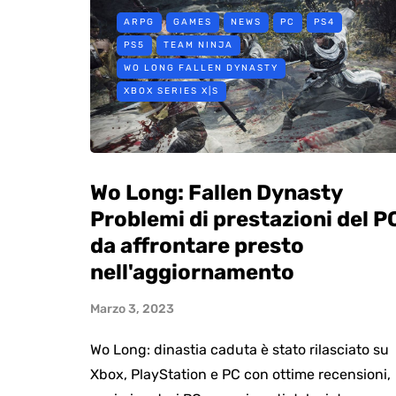
ARPG
GAMES
NEWS
PC
PS4
PS5
TEAM NINJA
WO LONG FALLEN DYNASTY
XBOX SERIES X|S
Wo Long: Fallen Dynasty
Problemi di prestazioni del P
da affrontare presto
nell'aggiornamento
Marzo 3, 2023
Wo Long: dinastia caduta è stato rilasciato su
Xbox, PlayStation e PC con ottime recensioni,