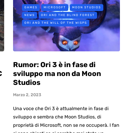
GAMES
MICROSOFT
MOON STUDIOS
NEWS
ORI AND THE BLIND FOREST
ORI AND THE WILL OF THE WISPS
Rumor: Ori 3 è in fase di
C
sviluppo ma non da Moon
Studios
Marzo 2, 2023
Una voce che Ori 3 è attualmente in fase di
sviluppo e sembra che Moon Studios, di
proprietà di Microsoft, non se ne occuperà. I fan