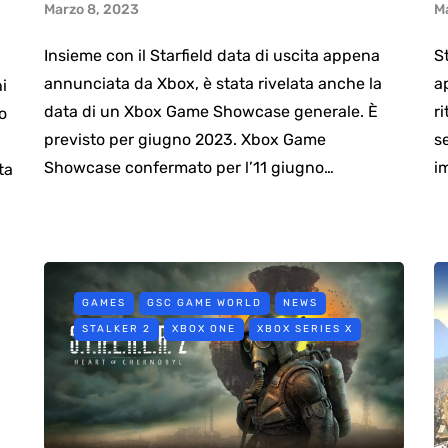
Marzo 8, 2023
M
Insieme con il Starfield data di uscita appena
St
annunciata da Xbox, è stata rivelata anche la
a
i
data di un Xbox Game Showcase generale. È
r
o
previsto per giugno 2023. Xbox Game
s
Showcase confermato per l’11 giugno…
i
ta
GAMES
GSC GAME WORLD
NEWS
STALKER 2
XBOX ONE
XBOX SERIES X