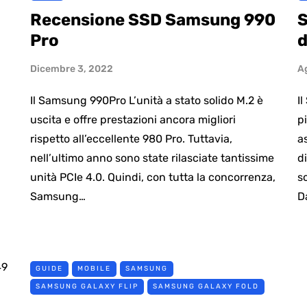
Recensione SSD Samsung 990
S
Pro
d
Dicembre 3, 2022
A
Il Samsung 990Pro L’unità a stato solido M.2 è
I
uscita e offre prestazioni ancora migliori
p
rispetto all’eccellente 980 Pro. Tuttavia,
a
nell’ultimo anno sono state rilasciate tantissime
d
unità PCIe 4.0. Quindi, con tutta la concorrenza,
s
Samsung…
D
49
GUIDE
MOBILE
SAMSUNG
SAMSUNG GALAXY FLIP
SAMSUNG GALAXY FOLD