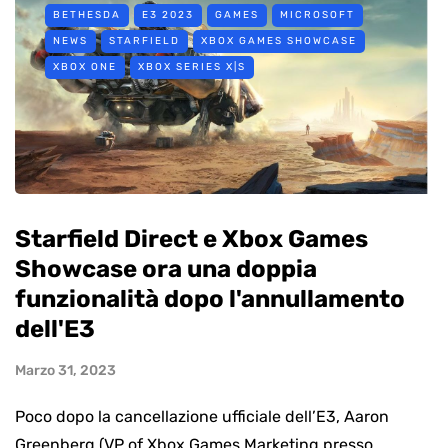
BETHESDA
E3 2023
GAMES
MICROSOFT
NEWS
STARFIELD
XBOX GAMES SHOWCASE
XBOX ONE
XBOX SERIES X|S
Starfield Direct e Xbox Games
Showcase ora una doppia
funzionalità dopo l'annullamento
dell'E3
Marzo 31, 2023
Poco dopo la cancellazione ufficiale dell’E3, Aaron
Greenberg (VP of Xbox Games Marketing presso