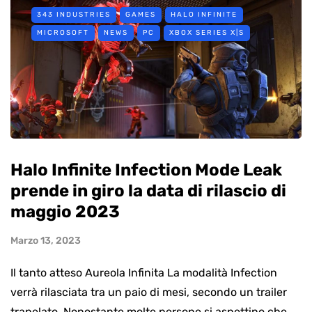
343 INDUSTRIES
GAMES
HALO INFINITE
MICROSOFT
NEWS
PC
XBOX SERIES X|S
Halo Infinite Infection Mode Leak
prende in giro la data di rilascio di
maggio 2023
Marzo 13, 2023
Il tanto atteso Aureola Infinita La modalità Infection
verrà rilasciata tra un paio di mesi, secondo un trailer
trapelato. Nonostante molte persone si aspettino che