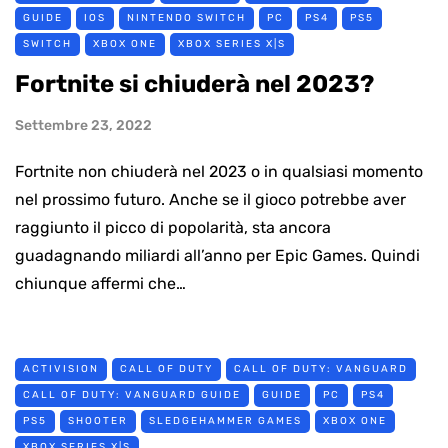
GUIDE
IOS
NINTENDO SWITCH
PC
PS4
PS5
SWITCH
XBOX ONE
XBOX SERIES X|S
Fortnite si chiuderà nel 2023?
Settembre 23, 2022
Fortnite non chiuderà nel 2023 o in qualsiasi momento
nel prossimo futuro. Anche se il gioco potrebbe aver
raggiunto il picco di popolarità, sta ancora
guadagnando miliardi all’anno per Epic Games. Quindi
chiunque affermi che…
ACTIVISION
CALL OF DUTY
CALL OF DUTY: VANGUARD
CALL OF DUTY: VANGUARD GUIDE
GUIDE
PC
PS4
PS5
SHOOTER
SLEDGEHAMMER GAMES
XBOX ONE
XBOX SERIES X|S