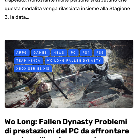
questa modalità venga rilasciata insieme alla Stagione
3, la data…
ARPG
GAMES
NEWS
PC
PS4
PS5
TEAM NINJA
WO LONG FALLEN DYNASTY
XBOX SERIES X|S
Wo Long: Fallen Dynasty Problemi
di prestazioni del PC da affrontare