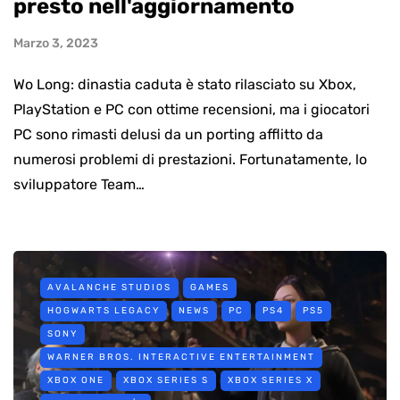
presto nell'aggiornamento
Marzo 3, 2023
Wo Long: dinastia caduta è stato rilasciato su Xbox,
PlayStation e PC con ottime recensioni, ma i giocatori
PC sono rimasti delusi da un porting afflitto da
numerosi problemi di prestazioni. Fortunatamente, lo
sviluppatore Team…
AVALANCHE STUDIOS
GAMES
HOGWARTS LEGACY
NEWS
PC
PS4
PS5
SONY
WARNER BROS. INTERACTIVE ENTERTAINMENT
XBOX ONE
XBOX SERIES S
XBOX SERIES X