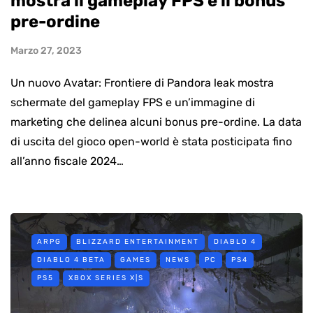
mostra il gameplay FPS e il bonus
pre-ordine
Marzo 27, 2023
Un nuovo Avatar: Frontiere di Pandora leak mostra
schermate del gameplay FPS e un’immagine di
marketing che delinea alcuni bonus pre-ordine. La data
di uscita del gioco open-world è stata posticipata fino
all’anno fiscale 2024…
ARPG
BLIZZARD ENTERTAINMENT
DIABLO 4
DIABLO 4 BETA
GAMES
NEWS
PC
PS4
PS5
XBOX SERIES X|S