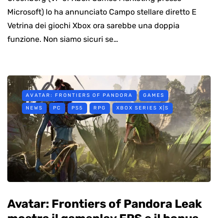
Microsoft) lo ha annunciato Campo stellare diretto E
Vetrina dei giochi Xbox ora sarebbe una doppia
funzione. Non siamo sicuri se…
AVATAR: FRONTIERS OF PANDORA
GAMES
NEWS
PC
PS5
RPG
XBOX SERIES X|S
Avatar: Frontiers of Pandora Leak