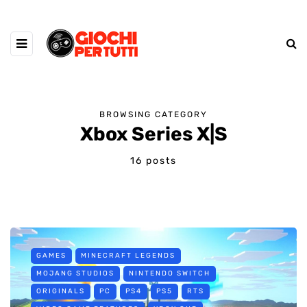
BROWSING CATEGORY
Xbox Series X|S
16 posts
GAMES
MINECRAFT LEGENDS
MOJANG STUDIOS
NINTENDO SWITCH
ORIGINALS
PC
PS4
PS5
RTS