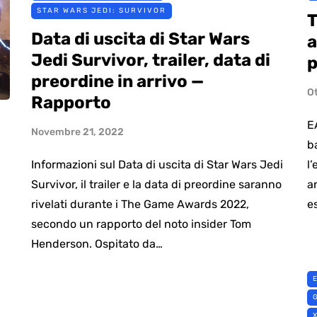
STAR WARS JEDI: SURVIVOR
T
Data di uscita di Star Wars
a
Jedi Survivor, trailer, data di
p
preordine in arrivo ⁠—
O
Rapporto
E
Novembre 21, 2022
b
Informazioni sul Data di uscita di Star Wars Jedi
l
Survivor, il trailer e la data di preordine saranno
a
rivelati durante i The Game Awards 2022,
e
secondo un rapporto del noto insider Tom
Henderson. Ospitato da…