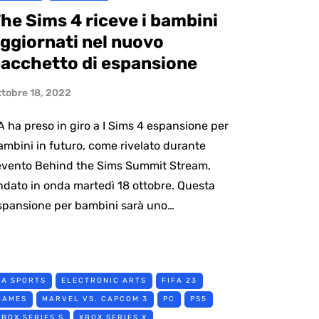
he Sims 4 riceve i bambini
ggiornati nel nuovo
acchetto di espansione
ttobre 18, 2022
A ha preso in giro a I Sims 4 espansione per
ambini in futuro, come rivelato durante
’evento Behind the Sims Summit Stream,
ndato in onda martedì 18 ottobre. Questa
spansione per bambini sarà uno…
EA SPORTS
ELECTRONIC ARTS
FIFA 23
GAMES
MARVEL VS. CAPCOM 3
PC
PS5
XBOX SERIES S
XBOX SERIES X