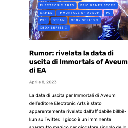
ELECTRONIC ARTS
EPIC GAMES STORE
GAMES
IMMORTALS OF AVEUM
PC
PS5
STEAM
XBOX SERIES S
XBOX SERIES X
Rumor: rivelata la data di
uscita di Immortals of Aveum
di EA
Aprile 8, 2023
La data di uscita per Immortali di Aveum
dell’editore Electronic Arts è stato
apparentemente rivelato dall’affidabile billbil-
kun su Twitter. Il gioco è un imminente
sparatutto magico per giocatore singolo dello