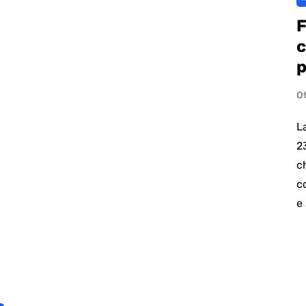
F
c
p
O
L
2
ch
c
e