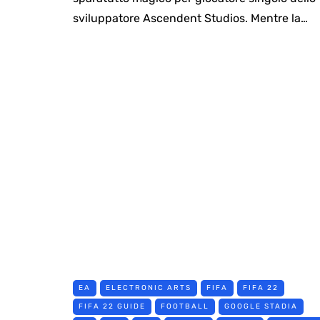
sviluppatore Ascendent Studios. Mentre la…
EA
ELECTRONIC ARTS
FIFA
FIFA 22
FIFA 22 GUIDE
FOOTBALL
GOOGLE STADIA