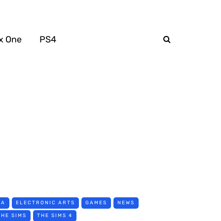
x One
PS4
EA
ELECTRONIC ARTS
GAMES
NEWS
THE SIMS
THE SIMS 4