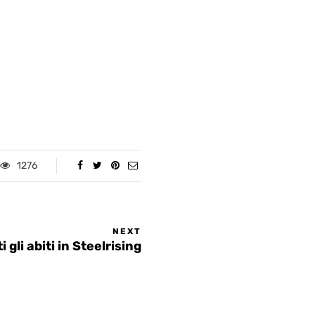
1276
NEXT
gli abiti in Steelrising