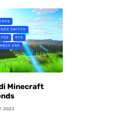
ENDS
ENDO SWITCH
PS5
RTS
XBOX ONE
di Minecraft
ends
7, 2023