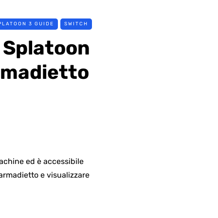
PLATOON 3 GUIDE
SWITCH
i Splatoon
rmadietto
 Machine ed è accessibile
 armadietto e visualizzare