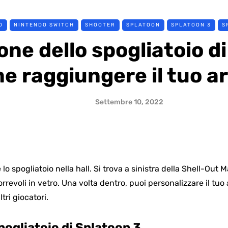
O
NINTENDO SWITCH
SHOOTER
SPLATOON
SPLATOON 3
S
one dello spogliatoio d
e raggiungere il tuo a
Settembre 10, 2022
e lo spogliatoio nella hall. Si trova a sinistra della Shell-Out
orrevoli in vetro. Una volta dentro, puoi personalizzare il tuo
tri giocatori.
pogliatoio di Splatoon 3