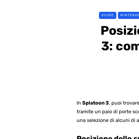
GUIDE
NINTEND
Posizi
3: com
In
Splatoon 3
, puoi trovar
tramite un paio di porte sc
una selezione di alcuni di al
Posizione dello s