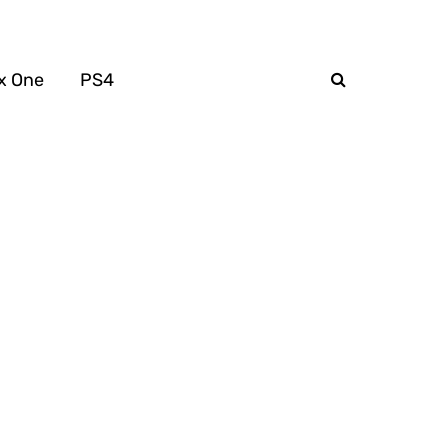
x One
PS4