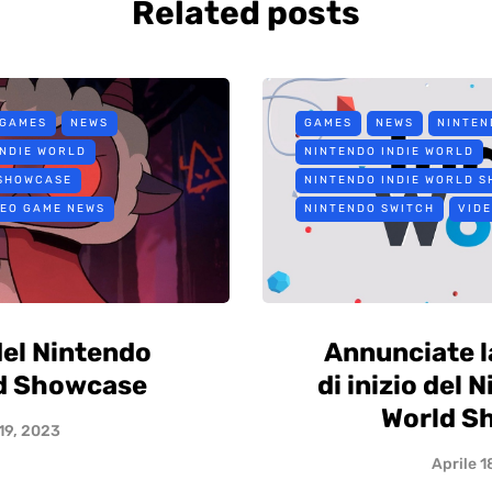
Related posts
 GAMES
NEWS
GAMES
NEWS
NINTEN
INDIE WORLD
NINTENDO INDIE WORLD
 SHOWCASE
NINTENDO INDIE WORLD 
DEO GAME NEWS
NINTENDO SWITCH
VID
del Nintendo
Annunciate la
ld Showcase
di inizio del 
World S
 19, 2023
Aprile 1