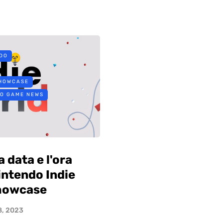
DO
SHOWCASE
EO GAME NEWS
 data e l'ora
Nintendo Indie
howcase
8, 2023