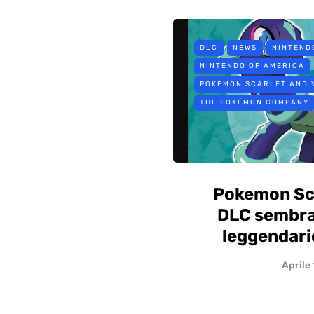
DLC
NEWS
NINTEND
NINTENDO OF AMERICA
POKEMON SCARLET AND 
THE POKÉMON COMPANY
Pokemon Sca
DLC sembra
leggendari
Aprile