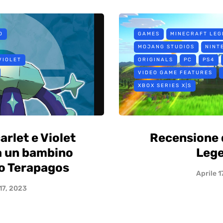
O
GAMES
MINECRAFT LEG
MOJANG STUDIOS
NINT
VIOLET
ORIGINALS
PC
PS4
VIDEO GAME FEATURES
XBOX SERIES X|S
rlet e Violet
Recensione 
 un bambino
Leg
o Terapagos
Aprile 1
 17, 2023