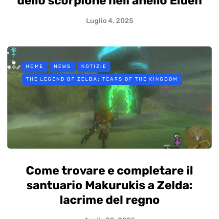
dello scorpione nell'anello Elden
Luglio 4, 2025
HOME
NEWS
NOTIZIE
THE LEGEND OF ZELDA: TEARS OF THE KINGDOM
Come trovare e completare il
santuario Makurukis a Zelda:
lacrime del regno