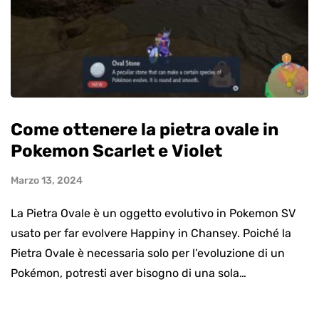
Come ottenere la pietra ovale in
Pokemon Scarlet e Violet
Marzo 13, 2024
La Pietra Ovale è un oggetto evolutivo in Pokemon SV
usato per far evolvere Happiny in Chansey. Poiché la
Pietra Ovale è necessaria solo per l’evoluzione di un
Pokémon, potresti aver bisogno di una sola…