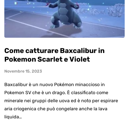
Come catturare Baxcalibur in
Pokemon Scarlet e Violet
Novembre 15, 2023
Baxcalibur è un nuovo Pokémon minaccioso in
Pokemon SV che è un drago. È classificato come
minerale nei gruppi delle uova ed è noto per espirare
aria criogenica che può congelare anche la lava
liquida…