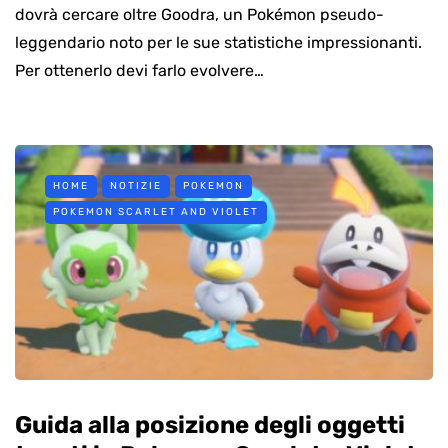
dovrà cercare oltre Goodra, un Pokémon pseudo-
leggendario noto per le sue statistiche impressionanti.
Per ottenerlo devi farlo evolvere…
HOME
NOTIZIE
POKEMON
POKEMON SCARLET AND VIOLET
Guida alla posizione degli oggetti