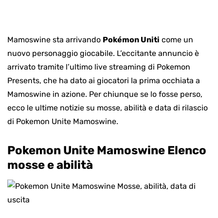
Mamoswine sta arrivando
Pokémon Uniti
come un
nuovo personaggio giocabile. L’eccitante annuncio è
arrivato tramite l’ultimo live streaming di Pokemon
Presents, che ha dato ai giocatori la prima occhiata a
Mamoswine in azione. Per chiunque se lo fosse perso,
ecco le ultime notizie su mosse, abilità e data di rilascio
di Pokemon Unite Mamoswine.
Pokemon Unite Mamoswine Elenco
mosse e abilità