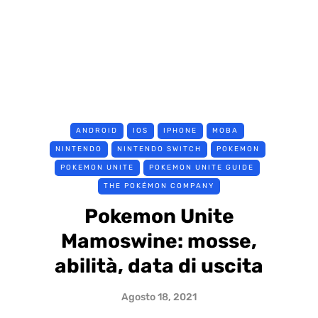
ANDROID
IOS
IPHONE
MOBA
NINTENDO
NINTENDO SWITCH
POKEMON
POKEMON UNITE
POKEMON UNITE GUIDE
THE POKÉMON COMPANY
Pokemon Unite
Mamoswine: mosse,
abilità, data di uscita
Agosto 18, 2021