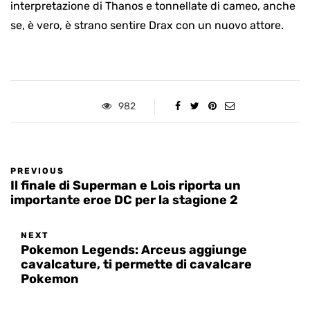
interpretazione di Thanos e tonnellate di cameo, anche
se, è vero, è strano sentire Drax con un nuovo attore.
982
PREVIOUS
Il finale di Superman e Lois riporta un
importante eroe DC per la stagione 2
NEXT
Pokemon Legends: Arceus aggiunge
cavalcature, ti permette di cavalcare
Pokemon