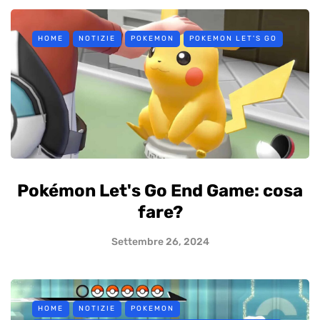
HOME
NOTIZIE
POKEMON
POKEMON LET'S GO
Pokémon Let's Go End Game: cosa
fare?
Settembre 26, 2024
HOME
NOTIZIE
POKEMON