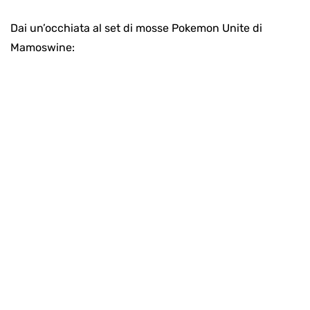
Dai un’occhiata al set di mosse Pokemon Unite di
Mamoswine: