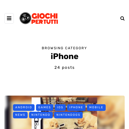
BROWSING CATEGORY
iPhone
24 posts
ANDROID
GAMES
IOS
IPHONE
MOBILE
NEWS
NINTENDO
NINTENDOGS