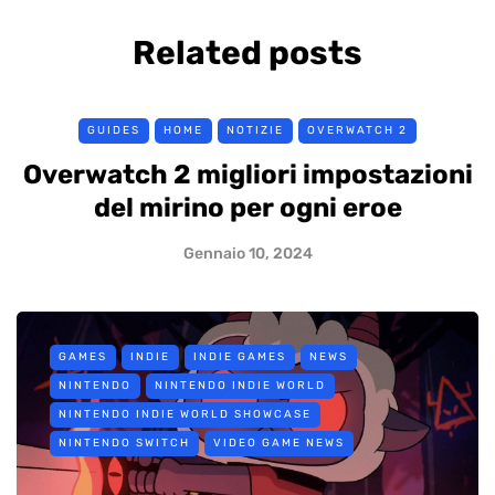
Related posts
GUIDES
HOME
NOTIZIE
OVERWATCH 2
Overwatch 2 migliori impostazioni
del mirino per ogni eroe
Gennaio 10, 2024
GAMES
INDIE
INDIE GAMES
NEWS
NINTENDO
NINTENDO INDIE WORLD
NINTENDO INDIE WORLD SHOWCASE
NINTENDO SWITCH
VIDEO GAME NEWS