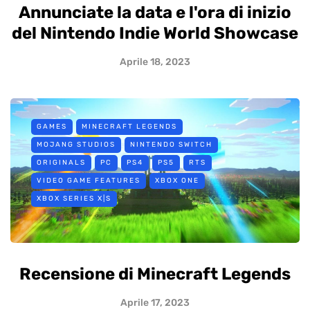
Annunciate la data e l'ora di inizio
del Nintendo Indie World Showcase
Aprile 18, 2023
GAMES
MINECRAFT LEGENDS
MOJANG STUDIOS
NINTENDO SWITCH
ORIGINALS
PC
PS4
PS5
RTS
VIDEO GAME FEATURES
XBOX ONE
XBOX SERIES X|S
Recensione di Minecraft Legends
Aprile 17, 2023