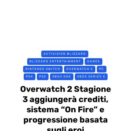
ACTIVISION BLIZZARD
BLIZZARD ENTERTAINMENT
GAMES
NINTENDO SWITCH
OVERWATCH 2
PC
PS4
PS5
XBOX ONE
XBOX SERIES X
Overwatch 2 Stagione
3 aggiungerà crediti,
sistema “On Fire” e
progressione basata
sugli eroi