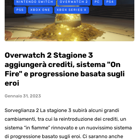
NINTENDO SWITCH
OVERWATCH 2
PC
PS4
PS5
XBOX ONE
XBOX SERIES X
Overwatch 2 Stagione 3
aggiungerà crediti, sistema "On
Fire" e progressione basata sugli
eroi
Gennaio 31, 2023
Sorveglianza 2 La stagione 3 subirà alcuni grandi
cambiamenti, tra cui la reintroduzione dei crediti, un
sistema “in fiamme” rinnovato e un nuovissimo sistema
di progressione basato sugli eroi. Ci saranno anche