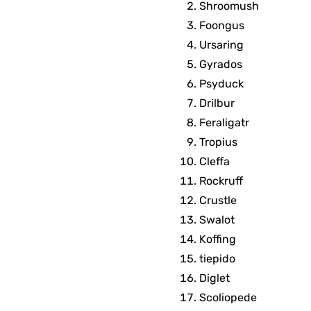
Shroomush
Foongus
Ursaring
Gyrados
Psyduck
Drilbur
Feraligatr
Tropius
Cleffa
Rockruff
Crustle
Swalot
Koffing
tiepido
Diglet
Scoliopede