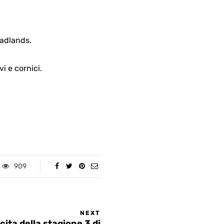
Badlands.
vi e cornici.
909
NEXT
scita della stagione 3 di