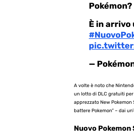
Pokémon?
È in arriv
#NuovoPo
pic.twitt
— Pokémo
A volte è noto che Nintend
un lotto di DLC gratuiti pe
apprezzato New Pokemon Sn
battere Pokemon” – dai un’
Nuovo Pokemon Sn