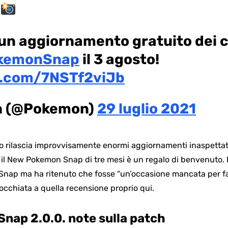
o un aggiornamento gratuito dei 
kemonSnap
il 3 agosto!
er.com/7NSTf2viJb
n (@Pokemon)
29 luglio 2021
o rilascia improvvisamente enormi aggiornamenti inaspettati 
r il New Pokemon Snap di tre mesi è un regalo di benvenuto. I
ap ma ha ritenuto che fosse “un’occasione mancata per far
occhiata a quella recensione proprio qui.
ap 2.0.0. note sulla patch