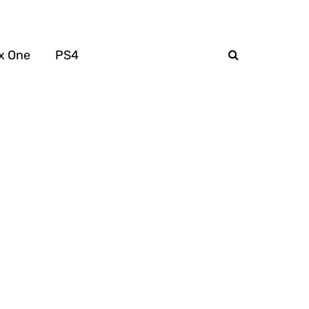
x One
PS4