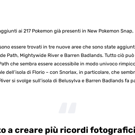
ggiunti ai 217 Pokemon già presenti in New Pokemon Snap, p
ono essere trovati in tre nuove aree che sono state aggiun
ide Path, Mightywide River e Barren Badlands. Tutto ciò può e
 Path che sembra essere accessibile in modo univoco rimpicc
le dell’isola di Florio – con Snorlax, in particolare, che sem
er si svolge sull’isola di Belusylva e Barren Badlands fa par
o a creare più ricordi fotografici