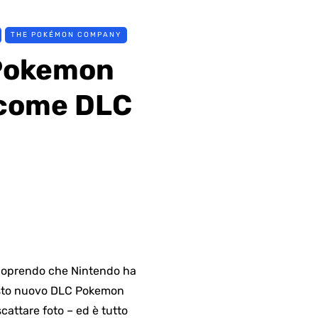
THE POKÉMON COMPANY
 Pokemon
 come DLC
 scoprendo che Nintendo ha
Questo nuovo DLC Pokemon
attare foto – ed è tutto