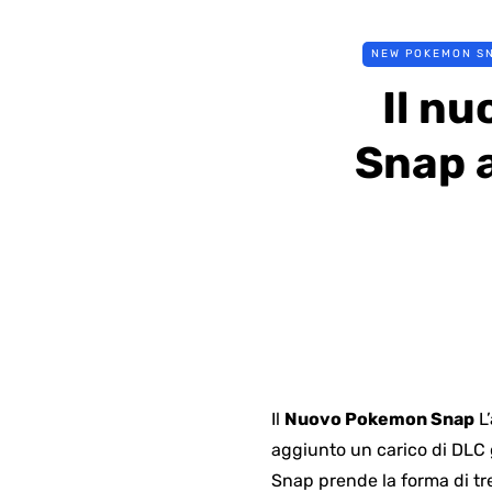
NEW POKEMON S
Il n
Snap 
Il
Nuovo Pokemon Snap
L’
aggiunto un carico di DLC 
Snap prende la forma di tr