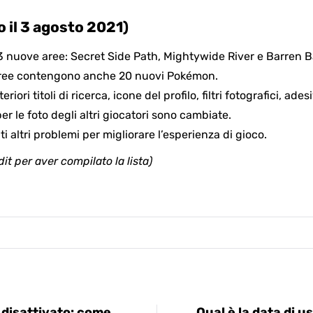
to il 3 agosto 2021)
3 nuove aree: Secret Side Path, Mightywide River e Barren 
ree contengono anche 20 nuovi Pokémon.
riori titoli di ricerca, icone del profilo, filtri fotografici, adesi
per le foto degli altri giocatori sono cambiate.
lti altri problemi per migliorare l’esperienza di gioco.
it per aver compilato la lista)
è disattivato: come
Qual è la data di u