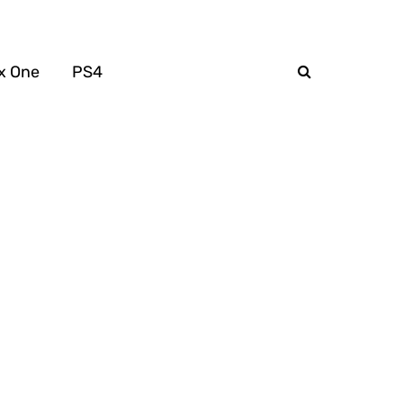
x One
PS4