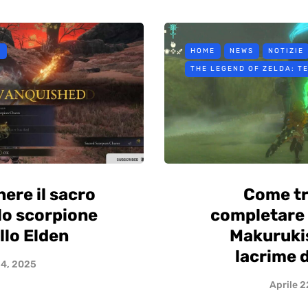
E
HOME
NEWS
NOTIZIE
THE LEGEND OF ZELDA: T
ere il sacro
Come tr
lo scorpione
completare 
llo Elden
Makurukis
lacrime 
 4, 2025
Aprile 2