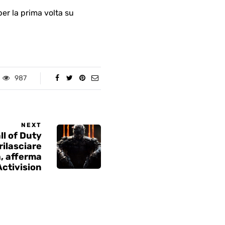
r la prima volta su
987
NEXT
all of Duty
rilasciare
, afferma
Activision