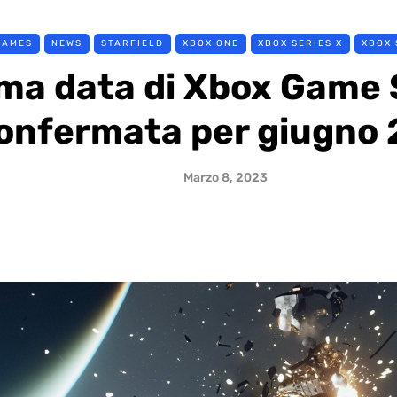
GAMES
NEWS
STARFIELD
XBOX ONE
XBOX SERIES X
XBOX
ma data di Xbox Game
onfermata per giugno
Marzo 8, 2023