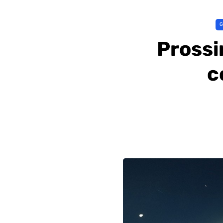
Prossi
c