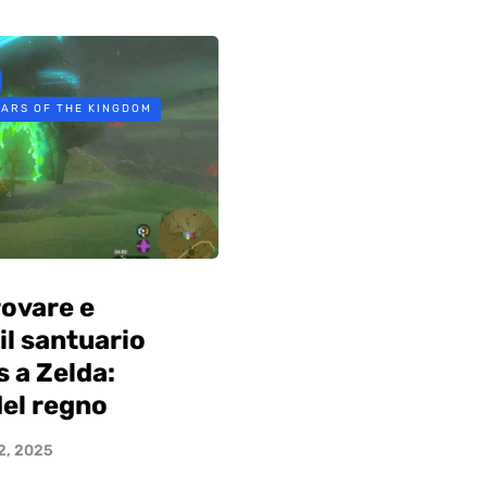
EARS OF THE KINGDOM
ovare e
il santuario
 a Zelda:
del regno
2, 2025