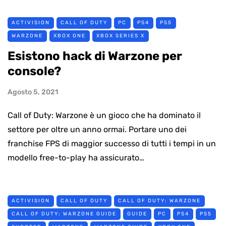
ACTIVISION
CALL OF DUTY
PC
PS4
PS5
WARZONE
XBOX ONE
XBOX SERIES X
Esistono hack di Warzone per
console?
Agosto 5, 2021
Call of Duty: Warzone è un gioco che ha dominato il
settore per oltre un anno ormai. Portare uno dei
franchise FPS di maggior successo di tutti i tempi in un
modello free-to-play ha assicurato…
ACTIVISION
CALL OF DUTY
CALL OF DUTY: WARZONE
CALL OF DUTY: WARZONE GUIDE
GUIDE
PC
PS4
PS5