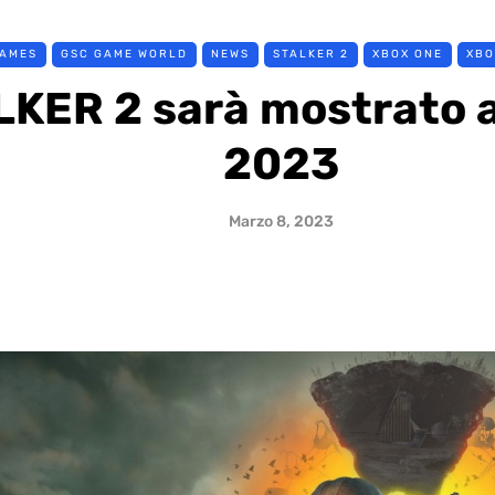
AMES
GSC GAME WORLD
NEWS
STALKER 2
XBOX ONE
XBO
KER 2 sarà mostrato a
2023
Marzo 8, 2023