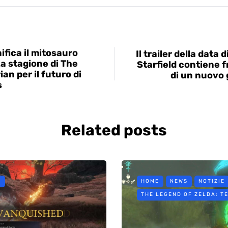
ifica il mitosauro
Il trailer della data d
za stagione di The
Starfield contiene 
an per il futuro di
di un nuovo
s
Related posts
E
HOME
NEWS
NOTIZIE
THE LEGEND OF ZELDA: T