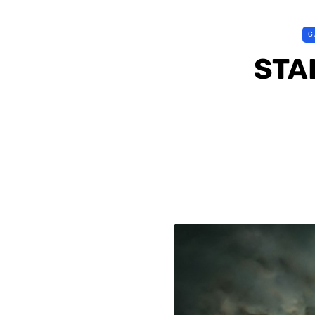
G
STAL