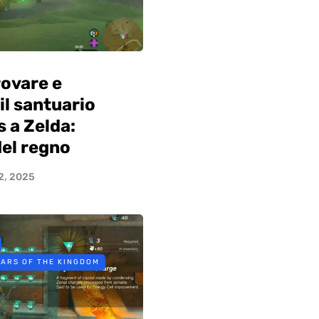
ovare e
il santuario
 a Zelda:
del regno
2, 2025
EARS OF THE KINGDOM