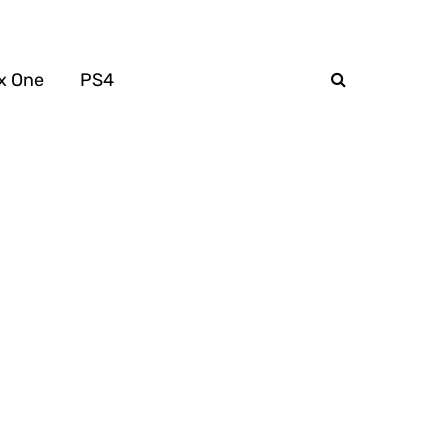
x One
PS4