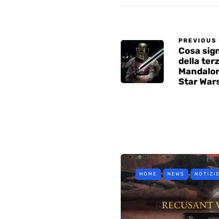
PREVIOUS
Cosa sign
della ter
Mandalori
Star War
HOME
NEWS
NOTIZI