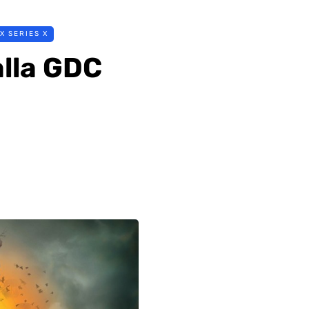
X SERIES X
lla GDC