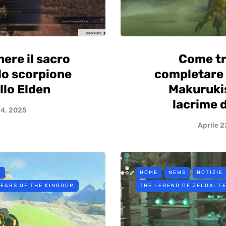
ere il sacro
Come tr
lo scorpione
completare 
llo Elden
Makurukis
lacrime 
 4, 2025
Aprile 2
E
HOME
NEWS
NOTIZIE
TEARS OF THE KINGDOM
THE LEGEND OF ZELDA: T