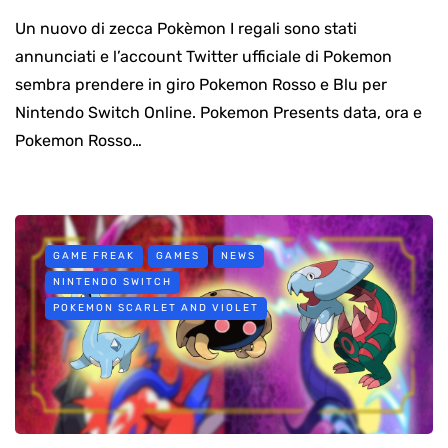
Un nuovo di zecca Pokèmon I regali sono stati
annunciati e l’account Twitter ufficiale di Pokemon
sembra prendere in giro Pokemon Rosso e Blu per
Nintendo Switch Online. Pokemon Presents data, ora e
Pokemon Rosso…
GAME FREAK
GAMES
NEWS
NINTENDO SWITCH
POKEMON SCARLET AND VIOLET