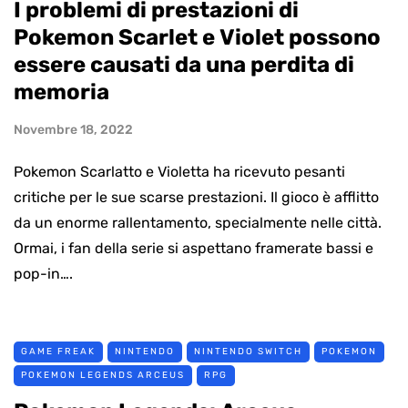
I problemi di prestazioni di
Pokemon Scarlet e Violet possono
essere causati da una perdita di
memoria
Novembre 18, 2022
Pokemon Scarlatto e Violetta ha ricevuto pesanti
critiche per le sue scarse prestazioni. Il gioco è afflitto
da un enorme rallentamento, specialmente nelle città.
Ormai, i fan della serie si aspettano framerate bassi e
pop-in….
GAME FREAK
NINTENDO
NINTENDO SWITCH
POKEMON
POKEMON LEGENDS ARCEUS
RPG