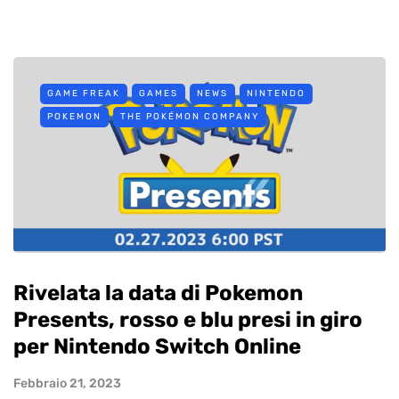
GAME FREAK
GAMES
NEWS
NINTENDO
POKEMON
THE POKÉMON COMPANY
Rivelata la data di Pokemon
Presents, rosso e blu presi in giro
per Nintendo Switch Online
Febbraio 21, 2023