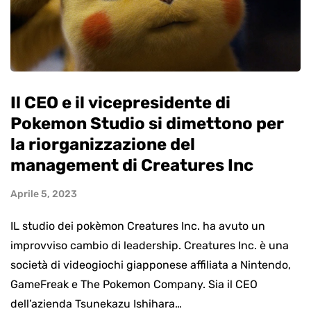
Il CEO e il vicepresidente di
Pokemon Studio si dimettono per
la riorganizzazione del
management di Creatures Inc
Aprile 5, 2023
IL studio dei pokèmon Creatures Inc. ha avuto un
improvviso cambio di leadership. Creatures Inc. è una
società di videogiochi giapponese affiliata a Nintendo,
GameFreak e The Pokemon Company. Sia il CEO
dell’azienda Tsunekazu Ishihara…