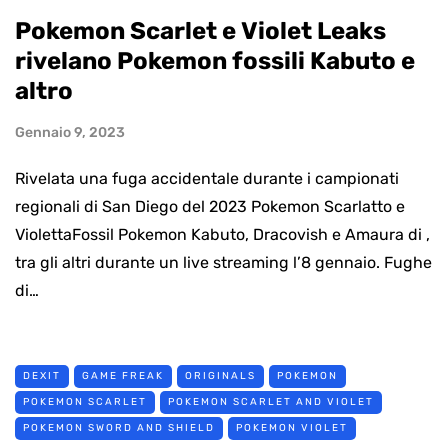
Pokemon Scarlet e Violet Leaks
rivelano Pokemon fossili Kabuto e
altro
Gennaio 9, 2023
Rivelata una fuga accidentale durante i campionati
regionali di San Diego del 2023 Pokemon Scarlatto e
ViolettaFossil Pokemon Kabuto, Dracovish e Amaura di ,
tra gli altri durante un live streaming l’8 gennaio. Fughe
di…
DEXIT
GAME FREAK
ORIGINALS
POKEMON
POKEMON SCARLET
POKEMON SCARLET AND VIOLET
POKEMON SWORD AND SHIELD
POKEMON VIOLET