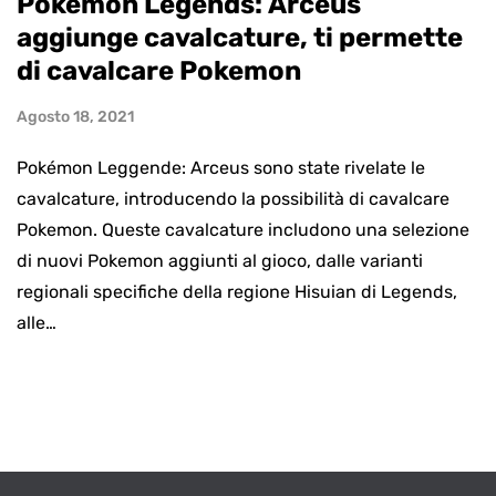
Pokemon Legends: Arceus
aggiunge cavalcature, ti permette
di cavalcare Pokemon
Agosto 18, 2021
Pokémon Leggende: Arceus sono state rivelate le
cavalcature, introducendo la possibilità di cavalcare
Pokemon. Queste cavalcature includono una selezione
di nuovi Pokemon aggiunti al gioco, dalle varianti
regionali specifiche della regione Hisuian di Legends,
alle…