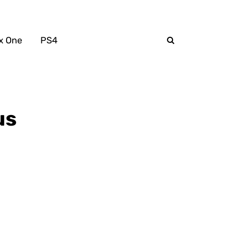
x One
PS4
us