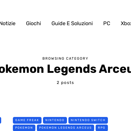
Notizie
Giochi
Guide E Soluzioni
PC
Xbo
BROWSING CATEGORY
okemon Legends Arce
2 posts
GAME FREAK
NINTENDO
NINTENDO SWITCH
POKEMON
POKEMON LEGENDS ARCEUS
RPG