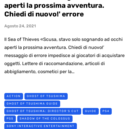
aperti la prossima avventura.
Chiedi di nuovo!' errore
Agosto 24, 2021
Il Sea of ​​Thieves «Scusa, stavo solo sognando ad occhi
aperti la prossima avventura. Chiedi di nuovo!’
messaggio di errore impedisce ai giocatori di acquistare
oggetti. Lettere di raccomandazione, articoli di
abbigliamento, cosmetici per la…
ACTION
GHOST OF TSUSHIMA
GHOST OF TSUSHIMA GUIDE
GHOST OF TSUSHIMA: DIRECTOR'S CUT
GUIDE
PS4
PS5
SHADOW OF THE COLOSSUS
SONY INTERACTIVE ENTERTAINMENT