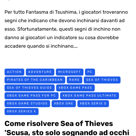
Per tutto Fantasma di Tsushima, i giocatori troveranno
segni che indicano che devono inchinarsi davanti ad
esso. Sfortunatamente, questi segni di inchino non
danno ai giocatori un indicatore su cosa dovrebbe
accadere quando si inchinano,…
ACTION
ADVENTURE
MICROSOFT
PC
PIRATES OF THE CARIBBEAN
RARE
SEA OF THIEVES
SEA OF THIEVES GUIDE
XBOX GAME PASS
XBOX GAME PASS FOR PC
XBOX GAME PASS ULTIMATE
XBOX GAME STUDIOS
XBOX ONE
XBOX SERIE S
XBOX SERIES X
Come risolvere Sea of ​​Thieves
'Scusa, sto solo sognando ad occhi