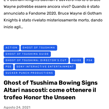
Wayne potrebbe essere ancora vivo? Quando è stato
annunciato a Fandome 2020, Bruce Wayne di Gotham
Knights è stato rivelato misteriosamente morto, dando
inizio agli…
ACTION
GHOST OF TSUSHIMA
GHOST OF TSUSHIMA GUIDE
GHOST OF TSUSHIMA: DIRECTOR'S CUT
GUIDE
PS4
PS5
SONY INTERACTIVE ENTERTAINMENT
SUCKER PUNCH PRODUCTIONS
Ghost of Tsushima Bowing Signs
Altari nascosti: come ottenere il
trofeo Honor the Unseen
Agosto 24, 2021