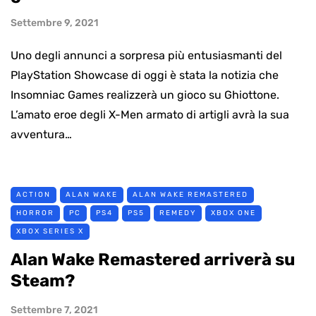
Settembre 9, 2021
Uno degli annunci a sorpresa più entusiasmanti del
PlayStation Showcase di oggi è stata la notizia che
Insomniac Games realizzerà un gioco su Ghiottone.
L’amato eroe degli X-Men armato di artigli avrà la sua
avventura…
ACTION
ALAN WAKE
ALAN WAKE REMASTERED
HORROR
PC
PS4
PS5
REMEDY
XBOX ONE
XBOX SERIES X
Alan Wake Remastered arriverà su
Steam?
Settembre 7, 2021