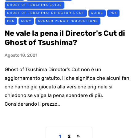
GHOST OF TSUSHIMA GUIDE
GHOST OF TSUSHIMA: DIRECTOR'S CUT
GUIDE
PS4
PS5
SONY
SUCKER PUNCH PRODUCTIONS
Ne vale la pena il Director's Cut di
Ghost of Tsushima?
Agosto 18, 2021
Ghost of Tsushima Director’s Cut non è un
aggiornamento gratuito, il che significa che alcuni fan
che hanno già giocato alla versione originale si
chiedono se valga la pena spendere di più.
Considerando il prezzo…
1
2
»