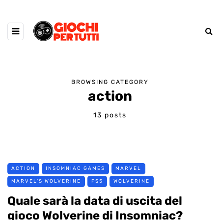
BROWSING CATEGORY
action
13 posts
ACTION
INSOMNIAC GAMES
MARVEL
MARVEL'S WOLVERINE
PS5
WOLVERINE
Quale sarà la data di uscita del
gioco Wolverine di Insomniac?