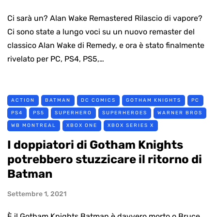
Ci sarà un? Alan Wake Remastered Rilascio di vapore?
Ci sono state a lungo voci su un nuovo remaster del
classico Alan Wake di Remedy, e ora è stato finalmente
rivelato per PC, PS4, PS5,…
ACTION
BATMAN
DC COMICS
GOTHAM KNIGHTS
PC
PS4
PS5
SUPERHERO
SUPERHEROES
WARNER BROS
WB MONTREAL
XBOX ONE
XBOX SERIES X
I doppiatori di Gotham Knights
potrebbero stuzzicare il ritorno di
Batman
Settembre 1, 2021
È il Gotham Knights Batman è davvero morto o Bruce