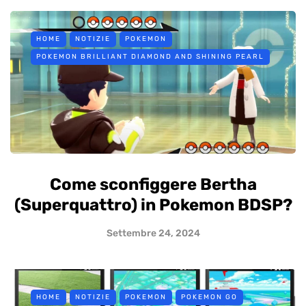
HOME
NOTIZIE
POKEMON
POKEMON BRILLIANT DIAMOND AND SHINING PEARL
Come sconfiggere Bertha
(Superquattro) in Pokemon BDSP?
Settembre 24, 2024
HOME
NOTIZIE
POKEMON
POKEMON GO