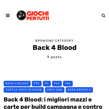
BROWSING CATEGORY
Back 4 Blood
9 posts
BACK 4 BLOOD
FPS
PC
PS4
PS5
TURTLE ROCK STUDIOS
XBOX ONE
XBOX SERIES X
Back 4 Blood: i migliori mazzi e
carte per build campagna e contro