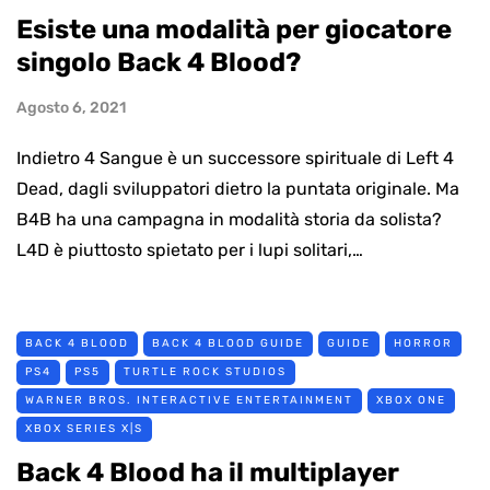
Esiste una modalità per giocatore
singolo Back 4 Blood?
Agosto 6, 2021
Indietro 4 Sangue è un successore spirituale di Left 4
Dead, dagli sviluppatori dietro la puntata originale. Ma
B4B ha una campagna in modalità storia da solista?
L4D è piuttosto spietato per i lupi solitari,…
BACK 4 BLOOD
BACK 4 BLOOD GUIDE
GUIDE
HORROR
PS4
PS5
TURTLE ROCK STUDIOS
WARNER BROS. INTERACTIVE ENTERTAINMENT
XBOX ONE
XBOX SERIES X|S
Back 4 Blood ha il multiplayer