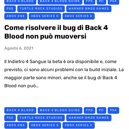
BACK 4 BLOOD
BACK 4 BLOOD GUIDE
FPS
PC
PS4
PS5
TURTLE ROCK STUDIOS
WARNER BROS GAMES
XBOX ONE
XBOX SERIES S
XBOX SERIES X
Come risolvere il bug di Back 4
Blood non può muoversi
Agosto 6, 2021
Il Indietro 4 Sangue la beta è ora disponibile e, come
previsto, ci sono alcuni problemi con la build iniziale. La
maggior parte sono minori, anche se il bug di Back 4
Blood non può…
BACK 4 BLOOD
BACK 4 BLOOD GUIDE
FPS
PC
PS4
PS5
TURTLE ROCK STUDIOS
WARNER BROS GAMES
XBOX ONE
XBOX SERIES S
XBOX SERIES X