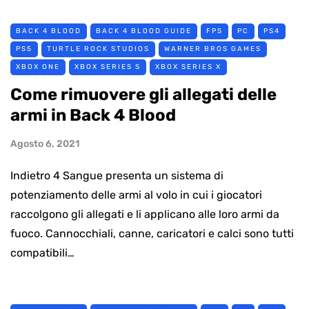
BACK 4 BLOOD
BACK 4 BLOOD GUIDE
FPS
PC
PS4
PS5
TURTLE ROCK STUDIOS
WARNER BROS GAMES
XBOX ONE
XBOX SERIES S
XBOX SERIES X
Come rimuovere gli allegati delle
armi in Back 4 Blood
Agosto 6, 2021
Indietro 4 Sangue presenta un sistema di
potenziamento delle armi al volo in cui i giocatori
raccolgono gli allegati e li applicano alle loro armi da
fuoco. Cannocchiali, canne, caricatori e calci sono tutti
compatibili…