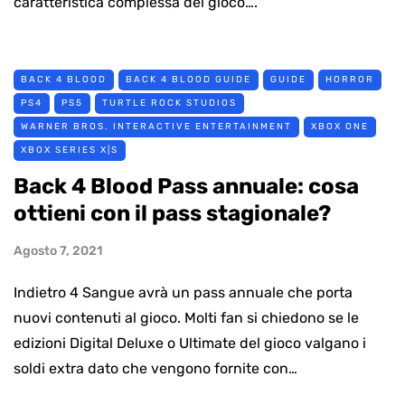
caratteristica complessa del gioco….
BACK 4 BLOOD
BACK 4 BLOOD GUIDE
GUIDE
HORROR
PS4
PS5
TURTLE ROCK STUDIOS
WARNER BROS. INTERACTIVE ENTERTAINMENT
XBOX ONE
XBOX SERIES X|S
Back 4 Blood Pass annuale: cosa
ottieni con il pass stagionale?
Agosto 7, 2021
Indietro 4 Sangue avrà un pass annuale che porta
nuovi contenuti al gioco. Molti fan si chiedono se le
edizioni Digital Deluxe o Ultimate del gioco valgano i
soldi extra dato che vengono fornite con…