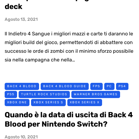
deck
Agosto 13, 2021
Il Indietro 4 Sangue i migliori mazzi e carte ti daranno le
migliori build del gioco, permettendoti di abbattere con
successo le orde di zombi con il minimo sforzo possibile
sia nella campagna che nella…
BACK 4 BLOOD
BACK 4 BLOOD GUIDE
FPS
PC
PS4
PS5
TURTLE ROCK STUDIOS
WARNER BROS GAMES
XBOX ONE
XBOX SERIES S
XBOX SERIES X
Quando è la data di uscita di Back 4
Blood per Nintendo Switch?
Agosto 10, 2021