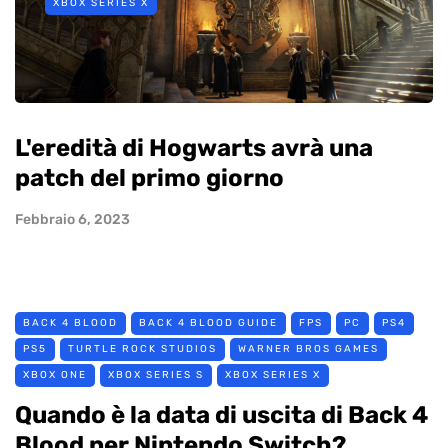
XBOX SERIES X
L'eredità di Hogwarts avrà una
patch del primo giorno
Febbraio 6, 2023
BACK 4 BLOOD
BACK 4 BLOOD GUIDE
FPS
PC
PS4
PS5
TURTLE ROCK STUDIOS
WARNER BROS GAMES
XBOX ONE
XBOX SERIES S
XBOX SERIES X
Quando è la data di uscita di Back 4
Blood per Nintendo Switch?