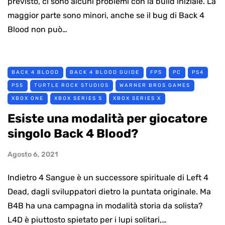
previsto, ci sono alcuni problemi con la build iniziale. La
maggior parte sono minori, anche se il bug di Back 4
Blood non può…
BACK 4 BLOOD
BACK 4 BLOOD GUIDE
FPS
PC
PS4
PS5
TURTLE ROCK STUDIOS
WARNER BROS GAMES
XBOX ONE
XBOX SERIES S
XBOX SERIES X
Esiste una modalità per giocatore
singolo Back 4 Blood?
Agosto 6, 2021
Indietro 4 Sangue è un successore spirituale di Left 4
Dead, dagli sviluppatori dietro la puntata originale. Ma
B4B ha una campagna in modalità storia da solista?
L4D è piuttosto spietato per i lupi solitari,…