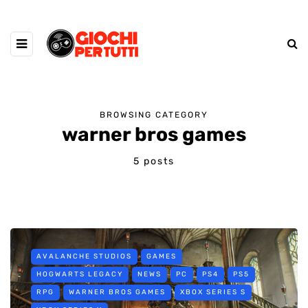
BROWSING CATEGORY
warner bros games
5 posts
AVALANCHE STUDIOS
GAMES
HOGWARTS LEGACY
NEWS
PC
PS4
PS5
RPG
WARNER BROS GAMES
XBOX SERIES S