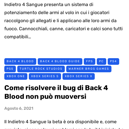
Indietro 4 Sangue presenta un sistema di
potenziamento delle armi al volo in cui i giocatori
raccolgono gli allegati e li applicano alle loro armi da
fuoco. Cannocchiali, canne, caricatori e calci sono tutti
compatibili…
BACK 4 BLOOD
BACK 4 BLOOD GUIDE
FPS
PC
PS4
PS5
TURTLE ROCK STUDIOS
WARNER BROS GAMES
XBOX ONE
XBOX SERIES S
XBOX SERIES X
Come risolvere il bug di Back 4
Blood non può muoversi
Agosto 6, 2021
Il Indietro 4 Sangue la beta è ora disponibile e, come