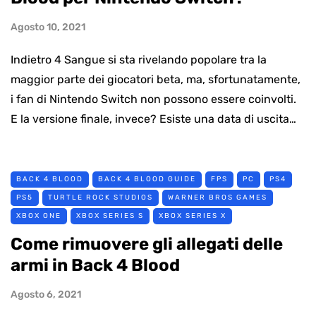
Agosto 10, 2021
Indietro 4 Sangue si sta rivelando popolare tra la
maggior parte dei giocatori beta, ma, sfortunatamente,
i fan di Nintendo Switch non possono essere coinvolti.
E la versione finale, invece? Esiste una data di uscita…
BACK 4 BLOOD
BACK 4 BLOOD GUIDE
FPS
PC
PS4
PS5
TURTLE ROCK STUDIOS
WARNER BROS GAMES
XBOX ONE
XBOX SERIES S
XBOX SERIES X
Come rimuovere gli allegati delle
armi in Back 4 Blood
Agosto 6, 2021