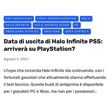
343 INDUSTRIES
FIRST-PERSON SHOOTER
HALO
HALO INFINITE
HALO INFINITE GUIDE
PC
XBOX GAME STUDIOS
XBOX ONE
XBOX SERIES X
Data di uscita di Halo Infinite PS5:
arriverà su PlayStation?
Agosto 3, 2021
L’hype che circonda Halo Infinito sta costruendo, con i
fortunati giocatori che attualmente stanno effettuando
il test tecnico. Questa build di anteprima è disponibile
per i giocatori PC e Xbox, ma non per i possessori…