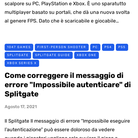
scalpore su PC, PlayStation e Xbox. È uno sparatutto
multiplayer basato su portali, che dà una nuova svolta
al genere FPS. Dato che è scaricabile e giocabile…
1047 GAMES
FIRST-PERSON SHOOTER
PC
PS4
PS5
SPLITGATE
SPLITGATE GUIDE
XBOX ONE
XBOX SERIES X
Come correggere il messaggio di
errore "Impossibile autenticare" di
Splitgate
Agosto 17, 2021
Il Splitgate Il messaggio di errore “Impossibile eseguire
l’autenticazione” può essere doloroso da vedere