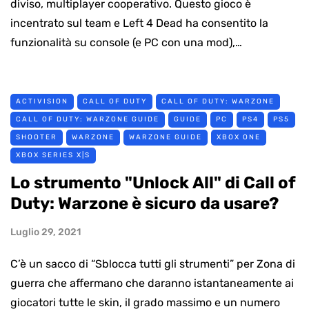
diviso, multiplayer cooperativo. Questo gioco è
incentrato sul team e Left 4 Dead ha consentito la
funzionalità su console (e PC con una mod),…
ACTIVISION
CALL OF DUTY
CALL OF DUTY: WARZONE
CALL OF DUTY: WARZONE GUIDE
GUIDE
PC
PS4
PS5
SHOOTER
WARZONE
WARZONE GUIDE
XBOX ONE
XBOX SERIES X|S
Lo strumento "Unlock All" di Call of
Duty: Warzone è sicuro da usare?
Luglio 29, 2021
C’è un sacco di “Sblocca tutti gli strumenti” per Zona di
guerra che affermano che daranno istantaneamente ai
giocatori tutte le skin, il grado massimo e un numero