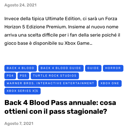
Agosto 24, 2021
Invece della tipica Ultimate Edition, ci sarà un Forza
Horizon 5 Edizione Premium. Insieme al nuovo nome
arriva una scelta difficile per i fan della serie poiché il
gioco base è disponibile su Xbox Game…
BACK 4 BLOOD
BACK 4 BLOOD GUIDE
GUIDE
HORROR
PS4
PS5
TURTLE ROCK STUDIOS
WARNER BROS. INTERACTIVE ENTERTAINMENT
XBOX ONE
XBOX SERIES X|S
Back 4 Blood Pass annuale: cosa
ottieni con il pass stagionale?
Agosto 7, 2021