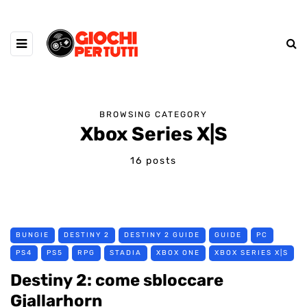
BROWSING CATEGORY
Xbox Series X|S
16 posts
BUNGIE
DESTINY 2
DESTINY 2 GUIDE
GUIDE
PC
PS4
PS5
RPG
STADIA
XBOX ONE
XBOX SERIES X|S
Destiny 2: come sbloccare
Gjallarhorn