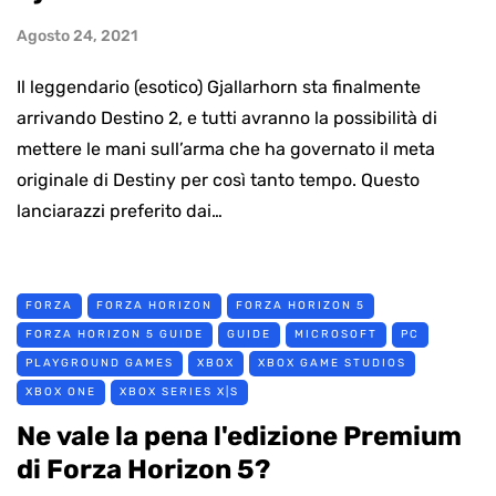
Agosto 24, 2021
Il leggendario (esotico) Gjallarhorn sta finalmente
arrivando Destino 2, e tutti avranno la possibilità di
mettere le mani sull’arma che ha governato il meta
originale di Destiny per così tanto tempo. Questo
lanciarazzi preferito dai…
FORZA
FORZA HORIZON
FORZA HORIZON 5
FORZA HORIZON 5 GUIDE
GUIDE
MICROSOFT
PC
PLAYGROUND GAMES
XBOX
XBOX GAME STUDIOS
XBOX ONE
XBOX SERIES X|S
Ne vale la pena l'edizione Premium
di Forza Horizon 5?