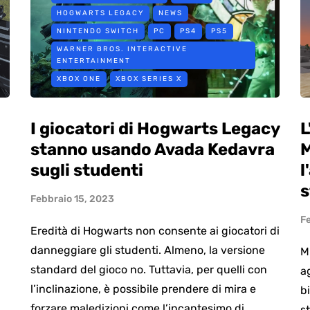
HOGWARTS LEGACY
NEWS
NINTENDO SWITCH
PC
PS4
PS5
WARNER BROS. INTERACTIVE
ENTERTAINMENT
XBOX ONE
XBOX SERIES X
I giocatori di Hogwarts Legacy
L
stanno usando Avada Kedavra
M
sugli studenti
l
s
Febbraio 15, 2023
F
Eredità di Hogwarts non consente ai giocatori di
danneggiare gli studenti. Almeno, la versione
M
standard del gioco no. Tuttavia, per quelli con
a
l’inclinazione, è possibile prendere di mira e
b
forzare maledizioni come l’incantesimo di
s