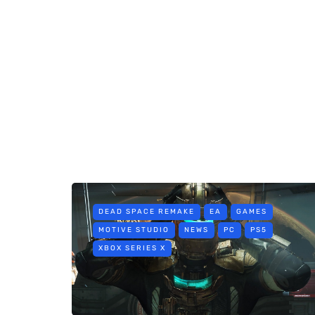
DEAD SPACE REMAKE
EA
GAMES
MOTIVE STUDIO
NEWS
PC
PS5
XBOX SERIES X