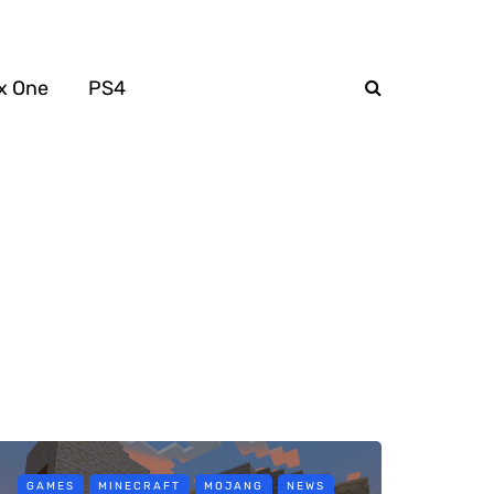
x One
PS4
GAMES
MINECRAFT
MOJANG
NEWS