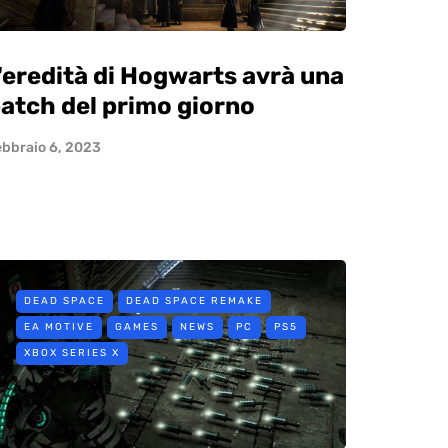
'eredità di Hogwarts avrà una
atch del primo giorno
ebbraio 6, 2023
DEAD SPACE
DEAD SPACE REMAKE
EA MOTIVE
GAMES
NEWS
PC
PS5
XBOX SERIES X