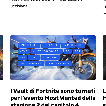
uccisione…
i
h
EPIC GAMES
FORTNITE
GAMES
IOS
NEWS
NINTENDO SWITCH
PC
PS4
PS5
SONY
XBOX ONE
XBOX SERIES S
XBOX SERIES X
I Vault di Fortnite sono tornati
L
per l'evento Most Wanted della
H
stagione 2 del capitolo 4
s