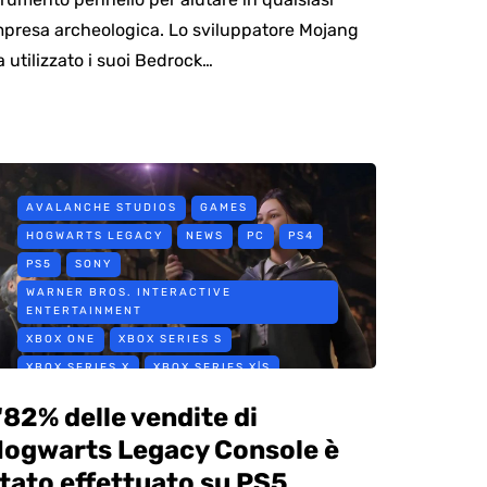
mpresa archeologica. Lo sviluppatore Mojang
a utilizzato i suoi Bedrock…
AVALANCHE STUDIOS
GAMES
HOGWARTS LEGACY
NEWS
PC
PS4
PS5
SONY
WARNER BROS. INTERACTIVE
ENTERTAINMENT
XBOX ONE
XBOX SERIES S
XBOX SERIES X
XBOX SERIES X|S
'82% delle vendite di
ogwarts Legacy Console è
tato effettuato su PS5