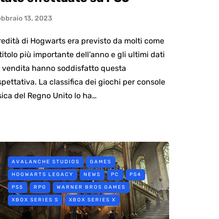
ebbraio 13, 2023
redità di Hogwarts era previsto da molti come
 titolo più importante dell’anno e gli ultimi dati
i vendita hanno soddisfatto questa
spettativa. La classifica dei giochi per console
isica del Regno Unito lo ha…
AVALANCHE STUDIOS
GAMES
HOGWARTS LEGACY
NEWS
PC
PS4
PS5
RPG
WARNER BROS GAMES
XBOX SERIES S
XBOX SERIES X