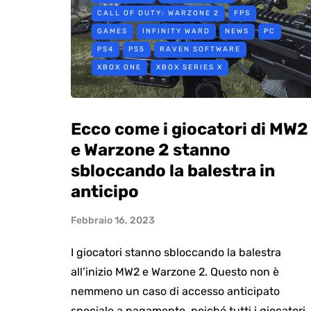
CALL OF DUTY: WARZONE 2
FPS
GAMES
INFINITY WARD
NEWS
PC
PS4
PS5
RAVEN SOFTWARE
XBOX ONE
XBOX SERIES X
Ecco come i giocatori di MW2
e Warzone 2 stanno
sbloccando la balestra in
anticipo
Febbraio 16, 2023
I giocatori stanno sbloccando la balestra
all’inizio MW2 e Warzone 2. Questo non è
nemmeno un caso di accesso anticipato
speciale a pagamento, poiché tutti i giocatori