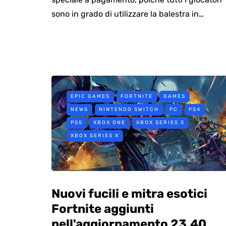
sono in grado di utilizzare la balestra in…
EPIC GAMES
FORTNITE
GAMES
NEWS
NINTENDO SWITCH
PC
PS4
PS5
XBOX ONE
XBOX SERIES S
XBOX SERIES X
Nuovi fucili e mitra esotici
Fortnite aggiunti
nell'aggiornamento 23.40