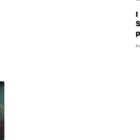
I
S
p
Fe