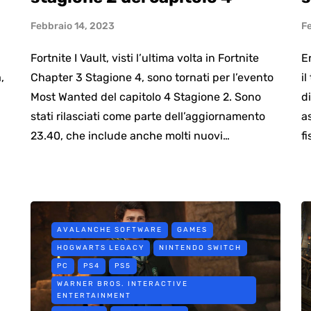
Febbraio 14, 2023
F
Fortnite I Vault, visti l’ultima volta in Fortnite
E
,
Chapter 3 Stagione 4, sono tornati per l’evento
il
Most Wanted del capitolo 4 Stagione 2. Sono
d
stati rilasciati come parte dell’aggiornamento
a
23.40, che include anche molti nuovi…
f
AVALANCHE SOFTWARE
GAMES
HOGWARTS LEGACY
NINTENDO SWITCH
PC
PS4
PS5
WARNER BROS. INTERACTIVE
ENTERTAINMENT