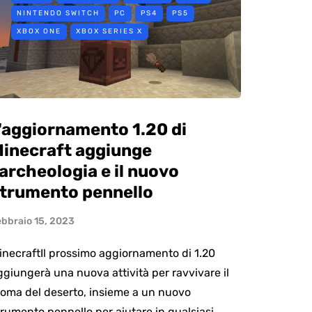
NINTENDO SWITCH
PC
PS4
PS5
XBOX ONE
XBOX SERIES X
'aggiornamento 1.20 di
inecraft aggiunge
'archeologia e il nuovo
trumento pennello
ebbraio 15, 2023
inecraftIl prossimo aggiornamento di 1.20
ggiungerà una nuova attività per ravvivare il
ioma del deserto, insieme a un nuovo
trumento pennello per aiutare in qualsiasi