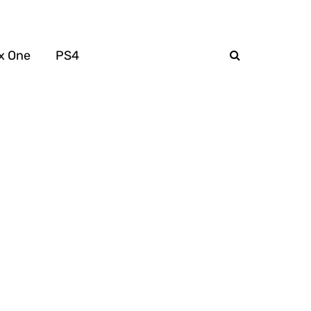
x One
PS4