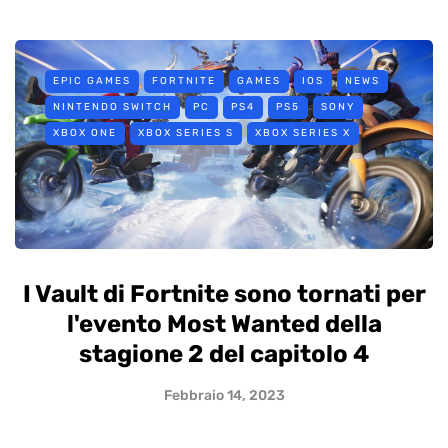
EPIC GAMES
FORTNITE
GAMES
IOS
NEWS
NINTENDO SWITCH
PC
PS4
PS5
SONY
XBOX ONE
XBOX SERIES S
XBOX SERIES X
I Vault di Fortnite sono tornati per
l'evento Most Wanted della
stagione 2 del capitolo 4
Febbraio 14, 2023