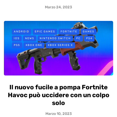
Marzo 24, 2023
ANDROID
EPIC GAMES
FORTNITE
GAMES
IOS
NEWS
NINTENDO SWITCH
PC
PS4
PS5
XBOX ONE
XBOX SERIES X
Il nuovo fucile a pompa Fortnite
Havoc può uccidere con un colpo
solo
Marzo 10, 2023