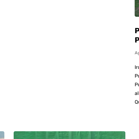
P
P
A
I
P
P
a
Q