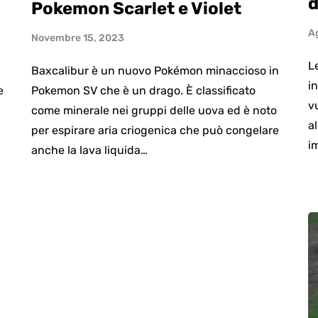
d
Pokemon Scarlet e Violet
A
Novembre 15, 2023
L
Baxcalibur è un nuovo Pokémon minaccioso in
i
e
Pokemon SV che è un drago. È classificato
v
come minerale nei gruppi delle uova ed è noto
a
per espirare aria criogenica che può congelare
i
anche la lava liquida…