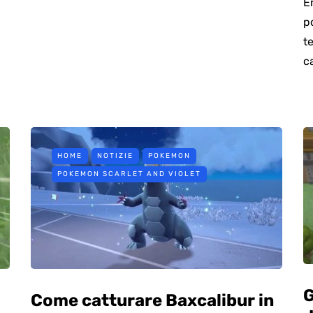
E
p
t
c
HOME
NOTIZIE
POKEMON
POKEMON SCARLET AND VIOLET
G
Come catturare Baxcalibur in