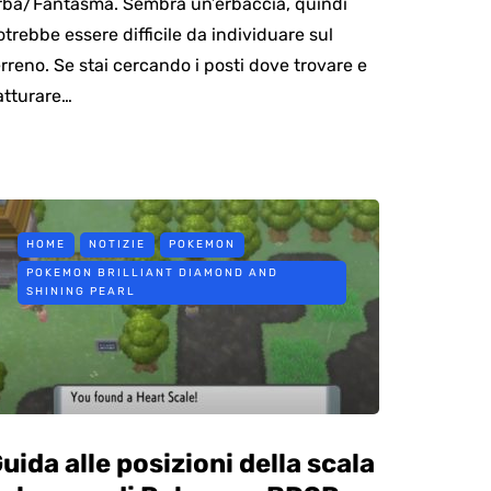
rba/Fantasma. Sembra un’erbaccia, quindi
otrebbe essere difficile da individuare sul
erreno. Se stai cercando i posti dove trovare e
atturare…
HOME
NOTIZIE
POKEMON
POKEMON BRILLIANT DIAMOND AND
SHINING PEARL
uida alle posizioni della scala