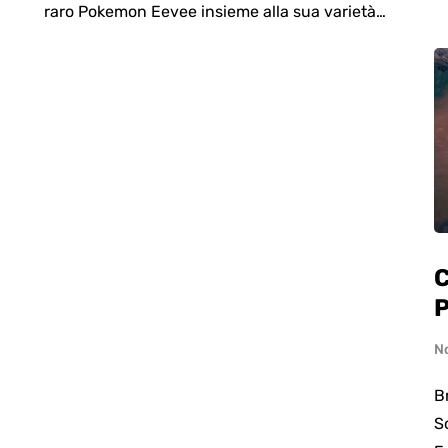
raro Pokemon Eevee insieme alla sua varietà…
C
P
N
B
S