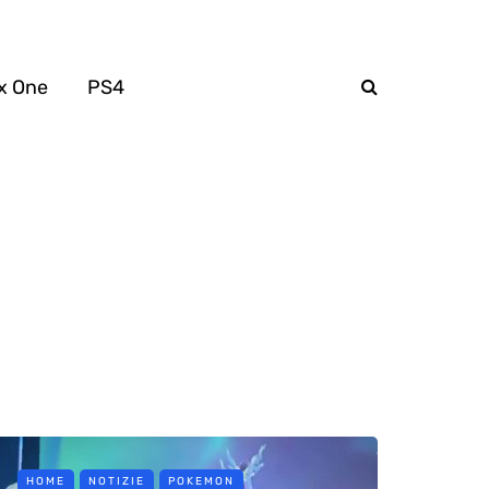
x One
PS4
HOME
NOTIZIE
POKEMON