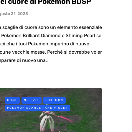
el cuore di Pokemon BDSP
gosto 21, 2023
e scaglie di cuore sono un elemento essenziale
n Pokemon Brilliant Diamond e Shining Pearl se
uoi che i tuoi Pokemon imparino di nuovo
lcune vecchie mosse. Perché si dovrebbe voler
mparare di nuovo una…
HOME
NOTIZIE
POKEMON
POKEMON SCARLET AND VIOLET