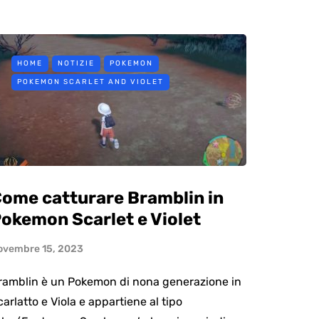
HOME
NOTIZIE
POKEMON
POKEMON SCARLET AND VIOLET
ome catturare Bramblin in
okemon Scarlet e Violet
ovembre 15, 2023
ramblin è un Pokemon di nona generazione in
carlatto e Viola e appartiene al tipo