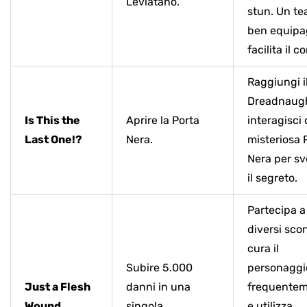
Leviatano.
stun. Un t
ben equipa
facilita il c
Raggiungi i
Dreadnaugh
Is This the
Aprire la Porta
interagisci 
Last One!?
Nera.
misteriosa 
Nera per sv
il segreto.
Partecipa a
diversi scon
cura il
Subire 5.000
personaggi
Just a Flesh
danni in una
frequente
Wound
singola
e utilizza