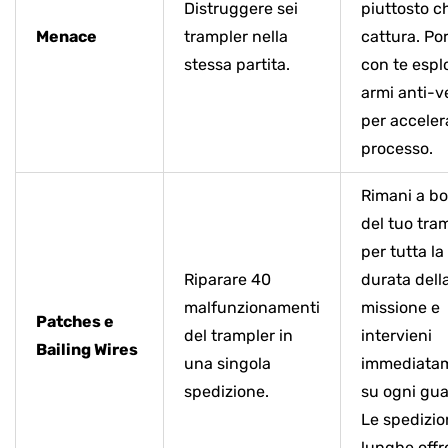
Distruggere sei
piuttosto c
Menace
trampler nella
cattura. Po
stessa partita.
con te esplo
armi anti-v
per accelera
processo.
Rimani a b
del tuo tra
per tutta la
Riparare 40
durata dell
malfunzionamenti
missione e
Patches e
del trampler in
intervieni
Bailing Wires
una singola
immediata
spedizione.
su ogni gua
Le spedizio
lunghe off