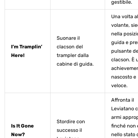
gestibile.
Una volta a
volante, sie
nella posizi
Suonare il
guida e prem
I’m Tramplin’
clacson del
pulsante de
Here!
trampler dalla
clacson. È 
cabine di guida.
achieveme
nascosto e
veloce.
Affronta il
Leviatano c
armi approp
Stordire con
Is It Gone
finché non 
successo il
Now?
nello stato 