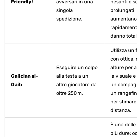
Friendly!
avversari in una
pesanti e s
singola
prolungati
spedizione.
aumentano
rapidamente
danno total
Utilizza un 
con ottica,
Eseguire un colpo
alture per 
Galician al-
alla testa a un
la visuale e
Gaib
altro giocatore da
un compag
oltre 250 m.
un rangefi
per stimare
distanza.
È una delle 
più dure: 