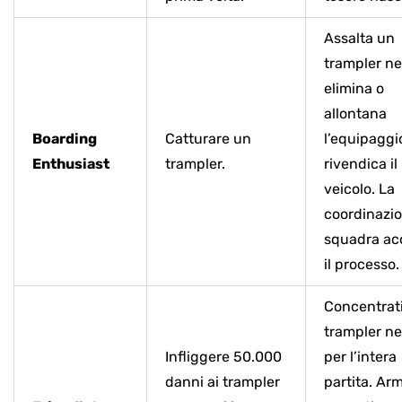
Assalta un
trampler n
elimina o
allontana
Boarding
Catturare un
l’equipaggi
Enthusiast
trampler.
rivendica il
veicolo. La
coordinazio
squadra ac
il processo.
Concentrati
trampler ne
Infliggere 50.000
per l’intera
danni ai trampler
partita. Arm