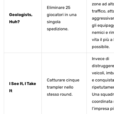
zone ad alt
Eliminare 25
traffico, at
Geologists,
giocatori in una
aggressiva
Huh?
singola
gli equipag
spedizione.
nemici e ri
vita il più 
possibile.
Invece di
distruggere
veicoli, imb
Catturare cinque
e conquist
I See It, I Take
trampler nello
ripetutame
It
stesso round.
Una squad
coordinata
l’impresa p