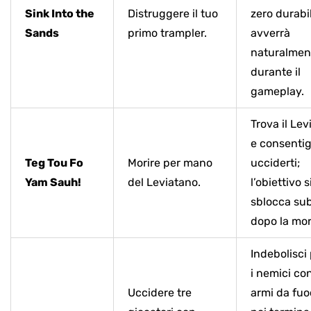
Sink Into the
Distruggere il tuo
zero durabil
Sands
primo trampler.
avverrà
naturalmen
durante il
gameplay.
Trova il Le
e consentigl
Teg Tou Fo
Morire per mano
ucciderti;
Yam Sauh!
del Leviatano.
l’obiettivo s
sblocca sub
dopo la mor
Indebolisci
i nemici con
Uccidere tre
armi da fuo