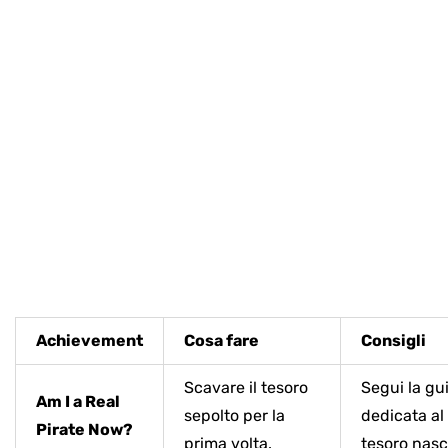
Achievement
Cosa fare
Consigli
Scavare il tesoro
Segui la gu
Am I a Real
sepolto per la
dedicata al
Pirate Now?
prima volta.
tesoro nasc