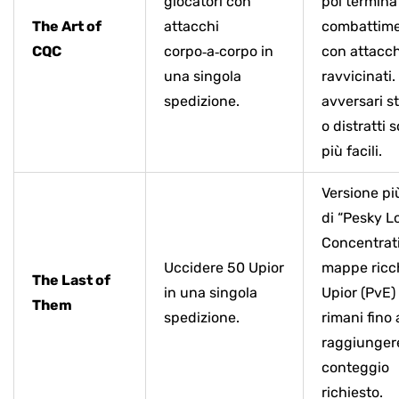
giocatori con
poi termina 
The Art of
attacchi
combattim
CQC
corpo‑a‑corpo in
con attacch
una singola
ravvicinati. 
spedizione.
avversari st
o distratti s
più facili.
Versione pi
di “Pesky Lo
Concentrat
Uccidere 50 Upior
mappe ricc
The Last of
in una singola
Upior (PvE)
Them
spedizione.
rimani fino 
raggiungere
conteggio
richiesto.