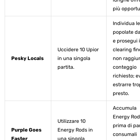
più opportu
Individua l
popolate da
e prosegui i
Uccidere 10 Upior
clearing fi
Pesky Locals
in una singola
non raggiun
partita.
conteggio
richiesto; e
estrarre tr
presto.
Accumula
Energy Rod
Utilizzare 10
prima di par
Purple Goes
Energy Rods in
consumali
Faster
una singola