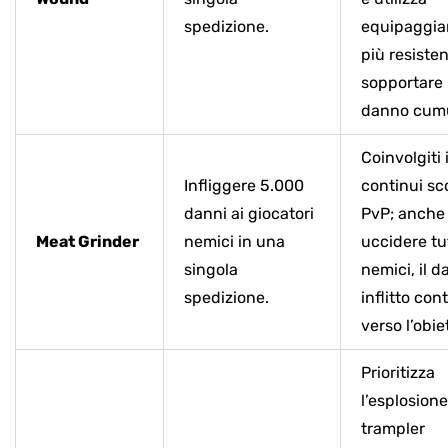
spedizione.
equipaggi
più resiste
sopportare i
danno cumu
Coinvolgiti 
Infliggere 5.000
continui sc
danni ai giocatori
PvP; anche
Meat Grinder
nemici in una
uccidere tut
singola
nemici, il 
spedizione.
inflitto con
verso l’obie
Prioritizza
l’esplosione
trampler