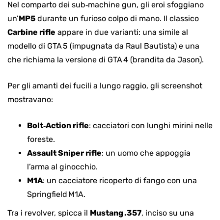
Nel comparto dei sub‑machine gun, gli eroi sfoggiano
un’
MP5
durante un furioso colpo di mano. Il classico
Carbine rifle
appare in due varianti: una simile al
modello di GTA 5 (impugnata da Raul Bautista) e una
che richiama la versione di GTA 4 (brandita da Jason).
Per gli amanti dei fucili a lungo raggio, gli screenshot
mostravano:
Bolt‑Action rifle
: cacciatori con lunghi mirini nelle
foreste.
Assault Sniper rifle
: un uomo che appoggia
l’arma al ginocchio.
M1A
: un cacciatore ricoperto di fango con una
Springfield M1A.
Tra i revolver, spicca il
Mustang .357
, inciso su una