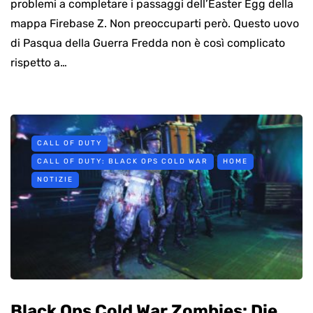
problemi a completare i passaggi dell’Easter Egg della
mappa Firebase Z. Non preoccuparti però. Questo uovo
di Pasqua della Guerra Fredda non è così complicato
rispetto a…
CALL OF DUTY
CALL OF DUTY: BLACK OPS COLD WAR
HOME
NOTIZIE
Black Ops Cold War Zombies: Die