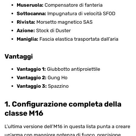
Museruola:
Compensatore di fanteria
Sottocanna:
Impugnatura di velocità SFOD
Rivista:
Morsetto magnetico SAS
Azione:
Stock di Duster
Maniglia:
Fascia elastica trasportata dall’aria
Vantaggi
Vantaggio 1:
Giubbotto antiproiettile
Vantaggio 2:
Gung Ho
Vantaggio 3:
Spazzino
1. Configurazione completa della
classe M16
L’ultima versione dell’M16 in questa lista punta a creare
un’arma con maggiore potenza di fuoco, precisione,