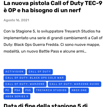
La nuova pistola Call of Duty TEC-9
è OP e ha bisogno di un nerf
Agosto 16, 2021
Con la Stagione 5, lo sviluppatore Treyarch Studios ha
implementato una serie di grandi cambiamenti a Call of
Duty: Black Ops Guerra Fredda. Ci sono nuove mappe,
modalità, un nuovo Battle Pass e alcune armi…
ACTIVISION
CALL OF DUTY
CALL OF DUTY: BLACK OPS COLD WAR
CALL OF DUTY: WARZONE
CALL OF DUTY: WARZONE GUIDE
PC
PS4
PS5
TREYARCH STUDIOS
XBOX ONE
XBOX SERIES X
Data di fine della stagione 5 di