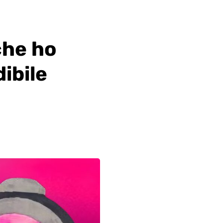
che ho
ibile