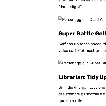
e proprio video musicale. T
“dance‑fight”.
Super Battle Gol
Golf con un tocco apocalitti
video su TikTok mostrano p
Librarian: Tidy U
Un indie di organizzazione m
di sistemare gli scaffali è 
questa routine.