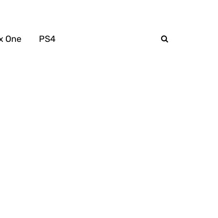
x One
PS4