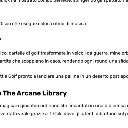
ikTok ha mostrato combo perfette, spingendo gli spettatori a 
f
co: cartelle di golf trasformate in veicoli da guerra, mine orbi
artite che scoppiano in caos, rendendo ogni round una sfida
p The Arcane Library
agica: i giocatori ordinano libri incantati in una biblioteca 
diventato virale grazie a TikTok, dove gli utenti dibattano sul p