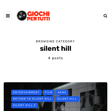
BROWSING CATEGORY
silent hill
4 posts
ENTERTAINMENT
FILM
NEWS
RETURN TO SILENT HILL
SILENT HILL
SILENT HILL 2