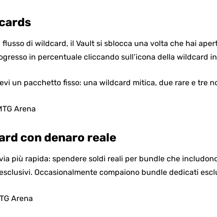
dcards
 flusso di wildcard, il Vault si sblocca una volta che hai ape
rogresso in percentuale cliccando sull’icona della wildcard in
icevi un pacchetto fisso: una wildcard mitica, due rare e tre 
ard con denaro reale
 via più rapida: spendere soldi reali per bundle che includono
i esclusivi. Occasionalmente compaiono bundle dedicati escl