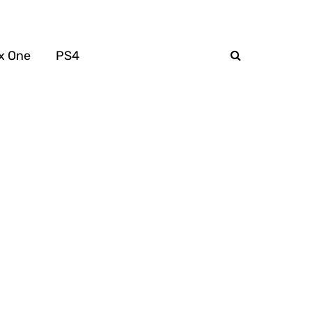
x One
PS4