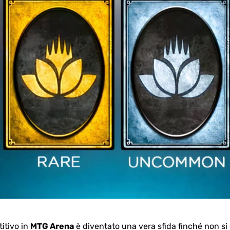
itivo in
MTG Arena
è diventato una vera sfida finché non s