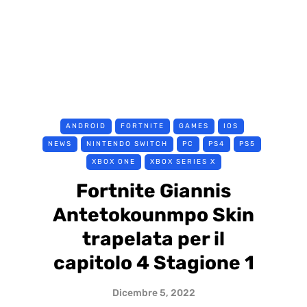
ANDROID
FORTNITE
GAMES
IOS
NEWS
NINTENDO SWITCH
PC
PS4
PS5
XBOX ONE
XBOX SERIES X
Fortnite Giannis
Antetokounmpo Skin
trapelata per il
capitolo 4 Stagione 1
Dicembre 5, 2022