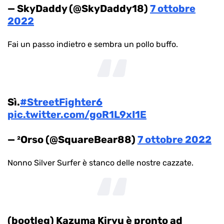
— SkyDaddy (@SkyDaddy18)
7 ottobre
2022
Fai un passo indietro e sembra un pollo buffo.
Sì.
#StreetFighter6
pic.twitter.com/goR1L9xI1E
— ²Orso (@SquareBear88)
7 ottobre 2022
Nonno Silver Surfer è stanco delle nostre cazzate.
(bootleg) Kazuma Kiryu è pronto ad