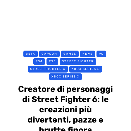
BETA
CAPCOM
GAMES
NEWS
PC
PS4
PS5
STREET FIGHTER
STREET FIGHTER 6
XBOX SERIES S
XBOX SERIES X
Creatore di personaggi
di Street Fighter 6: le
creazioni più
divertenti, pazze e
brutte finora