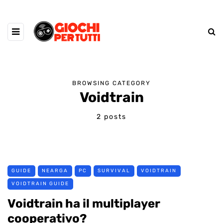
BROWSING CATEGORY
Voidtrain
2 posts
GUIDE
NEARGA
PC
SURVIVAL
VOIDTRAIN
VOIDTRAIN GUIDE
Voidtrain ha il multiplayer
cooperativo?