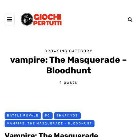
BROWSING CATEGORY
vampire: The Masquerade –
Bloodhunt
1 posts
BATTLE ROYALE
PC
SHARKMOB
VAMPIRE: THE MASQUERADE - BLOODHUNT
Vampire: The Masquerade