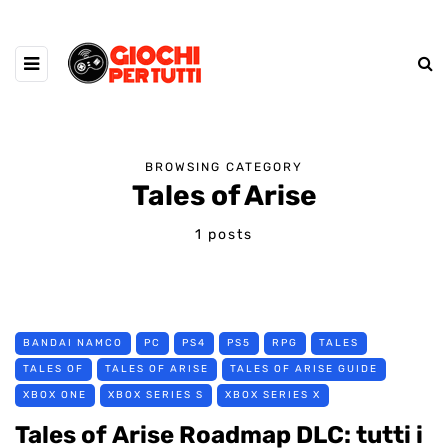
BROWSING CATEGORY
Tales of Arise
1 posts
BANDAI NAMCO
PC
PS4
PS5
RPG
TALES
TALES OF
TALES OF ARISE
TALES OF ARISE GUIDE
XBOX ONE
XBOX SERIES S
XBOX SERIES X
Tales of Arise Roadmap DLC: tutti i