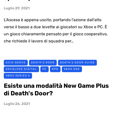
Luglio 29, 2021
L’Ascesa è appena uscito, portando l’azione dall’alto
verso il basso a due levette ai giocatori su Xbox e PC. È
un gioco chiaramente pensato per il gioco cooperativo,
che richiede il lavoro di squadra per…
ACID NERVE
DEATH'S DOOR
DEATH'S DOOR GUIDE
DEVOLVER DIGITAL
PC
RPG
XBOX ONE
XBOX SERIES X
Esiste una modalità New Game Plus
di Death's Door?
Luglio 26, 2021