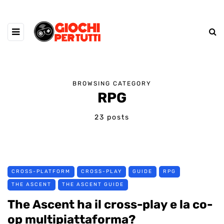
BROWSING CATEGORY
RPG
23 posts
CROSS-PLATFORM
CROSS-PLAY
GUIDE
RPG
THE ASCENT
THE ASCENT GUIDE
The Ascent ha il cross-play e la co-
op multipiattaforma?