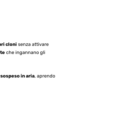
ri cloni
senza attivare
ite
che ingannano gli
à
sospeso in aria
, aprendo