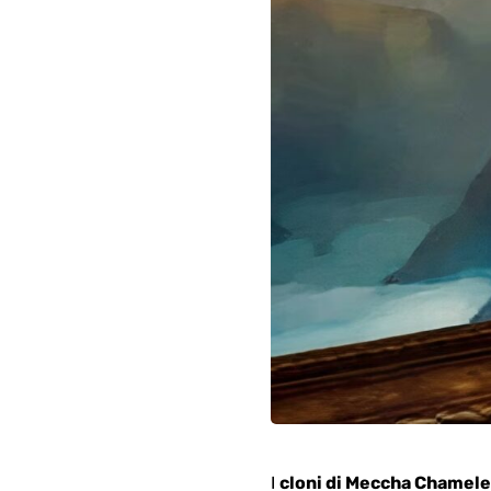
I
cloni di Meccha Chamel