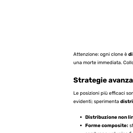
Attenzione: ogni clone è
d
una morte immediata. Colloc
Strategie avanzat
Le posizioni più efficaci s
evidenti; sperimenta
distr
Distribuzione non li
Forme composite:
sf