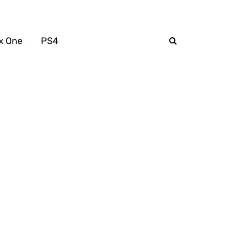
x One
PS4