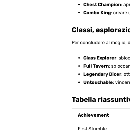
Chest Champion
: a
Combo King
: creare
Classi, esplorazi
Per concludere al meglio, do
Class Explorer
: sblo
Full Tavern
: sbloccar
Legendary Dicer
: ot
Untouchable
: vincer
Tabella riassunti
Achievement
First Stumble