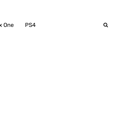
x One
PS4