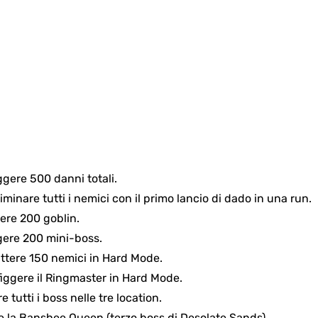
iggere 500 danni totali.
liminare tutti i nemici con il primo lancio di dado in una run.
dere 200 goblin.
gere 200 mini-boss.
attere 150 nemici in Hard Mode.
figgere il Ringmaster in Hard Mode.
re tutti i boss nelle tre location.
re la Banshee Queen (terzo boss di Desolate Sands).