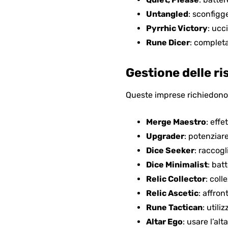
Untangled
: sconfigg
Pyrrhic Victory
: ucc
Rune Dicer
: completa
Gestione delle ris
Queste imprese richiedono u
Merge Maestro
: effe
Upgrader
: potenziar
Dice Seeker
: raccogl
Dice Minimalist
: bat
Relic Collector
: coll
Relic Ascetic
: affro
Rune Tactican
: utili
Altar Ego
: usare l’al