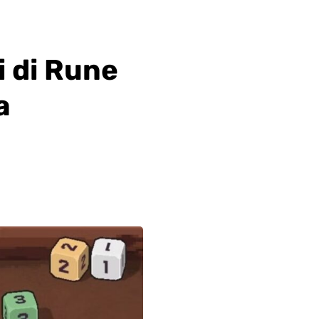
i di Rune
a