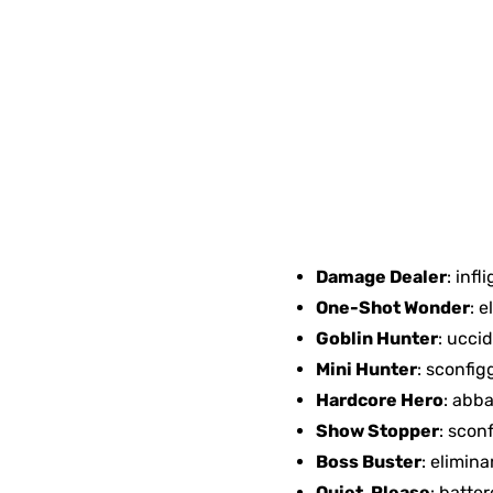
Damage Dealer
: infl
One-Shot Wonder
: e
Goblin Hunter
: ucci
Mini Hunter
: sconfig
Hardcore Hero
: abb
Show Stopper
: scon
Boss Buster
: elimina
Quiet, Please
: batte