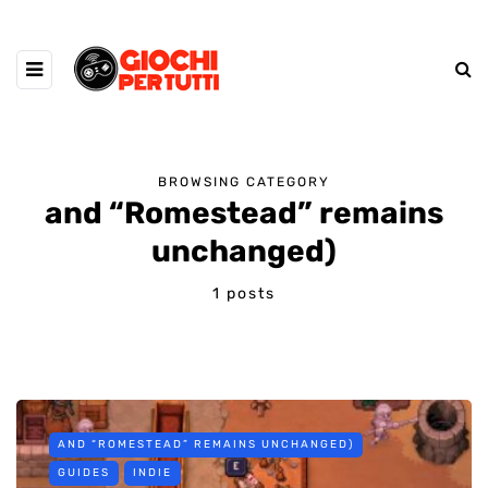
BROWSING CATEGORY
and “Romestead” remains
unchanged)
1 posts
AND “ROMESTEAD” REMAINS UNCHANGED)
GUIDES
INDIE