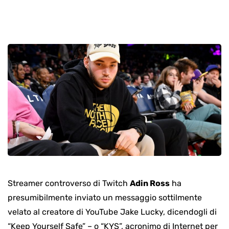
Streamer controverso di Twitch
Adin Ross
ha
presumibilmente inviato un messaggio sottilmente
velato al creatore di YouTube Jake Lucky, dicendogli di
“Keep Yourself Safe” – o “KYS”, acronimo di Internet per