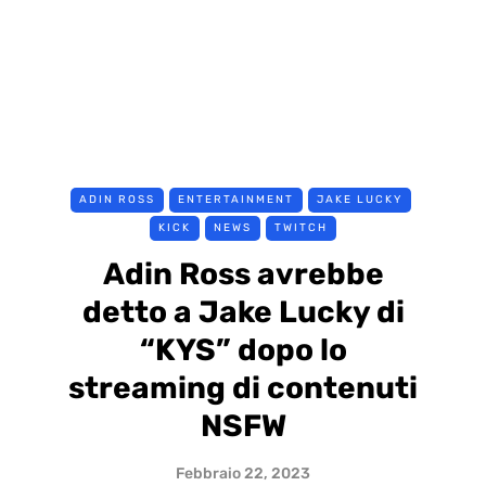
ADIN ROSS
ENTERTAINMENT
JAKE LUCKY
KICK
NEWS
TWITCH
Adin Ross avrebbe
detto a Jake Lucky di
“KYS” dopo lo
streaming di contenuti
NSFW
Febbraio 22, 2023