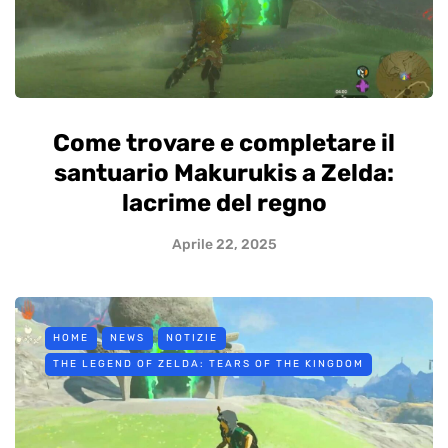
Come trovare e completare il
santuario Makurukis a Zelda:
lacrime del regno
Aprile 22, 2025
HOME
NEWS
NOTIZIE
THE LEGEND OF ZELDA: TEARS OF THE KINGDOM