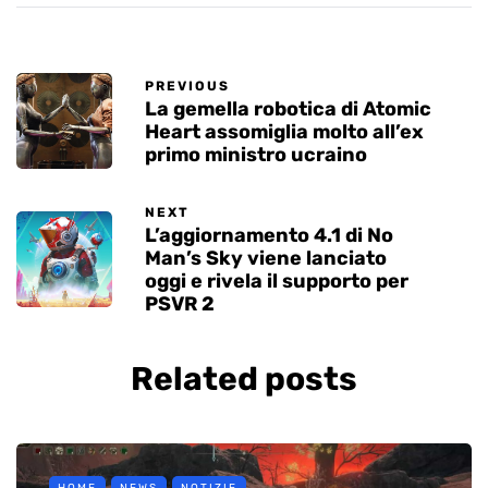
PREVIOUS
La gemella robotica di Atomic
Heart assomiglia molto all’ex
primo ministro ucraino
NEXT
L’aggiornamento 4.1 di No
Man’s Sky viene lanciato
oggi e rivela il supporto per
PSVR 2
Related posts