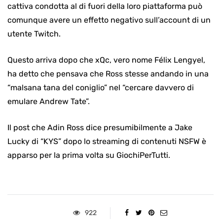
cattiva condotta al di fuori della loro piattaforma può
comunque avere un effetto negativo sull’account di un
utente Twitch.
Questo arriva dopo che xQc, vero nome Félix Lengyel,
ha detto che pensava che Ross stesse andando in una
“malsana tana del coniglio” nel “cercare davvero di
emulare Andrew Tate”.
Il post che Adin Ross dice presumibilmente a Jake
Lucky di “KYS” dopo lo streaming di contenuti NSFW è
apparso per la prima volta su GiochiPerTutti.
922